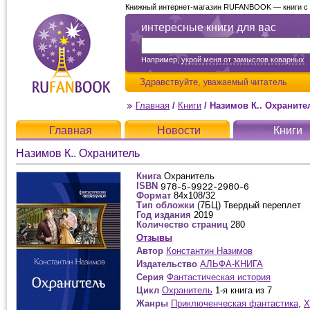
Книжный интернет-магазин RUFANBOOK — книги с д
интересные книги для вас
Например,
укрой меня от замыслов коварных
Здравствуйте,
уважаемый читатель
Главная
/
Книги
/
Назимов К.. Охраните
Главная
Новости
Книги
Назимов К.. Охранитель
Книга
Охранитель
ISBN
Формат
84x108/32
Тип обложки
(7БЦ) Твердый переплет
Год издания
2019
Количество страниц
280
Отзывы
Автор
Константин Назимов
Издательство
АЛЬФА-КНИГА
Серия
Фантастическая история
Цикл
Охранитель
1-я книга из 7
Жанры
Приключенческая фантастика
,
Х