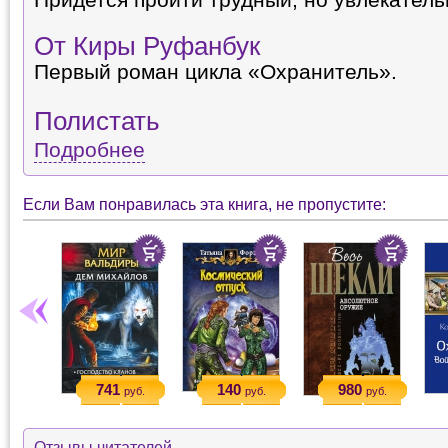
Придется пройти трудный, но увлекатель
От Киры Руфанбук
Первый роман цикла «Охранитель».
Полистать
Подробнее
Если Вам понравилась эта книга, не пропустите:
741
140
980
руб.
руб.
руб.
Отзывы читателей