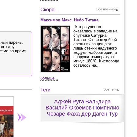
Скоро...
Все новинки
Максимов Макс. Небо Титана
Пятеро ученых
оказались в западне на
спутнике Сатурна,
Титане. От враждебной
зный парень,
среды их защищают
его друг.
лишь стенки надувного
прямо во время
модуля лаборатории, а
снаружи температура
минус 180°С. Кислорода
осталось на...
больше...
Теги
Все теги
Аджей Руга
Вальдира
Василий Окоёмов
Помпилио
Чезаре Фаха дер Даген Тур