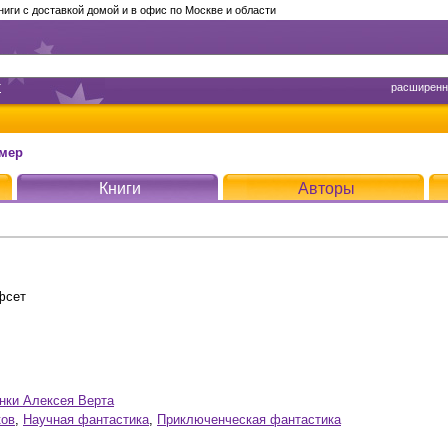
ги с доставкой домой и в офис по Москве и области
т
расширенн
имер
Книги
Авторы
фсет
онки Алексея Верта
ков
,
Научная фантастика
,
Приключенческая фантастика