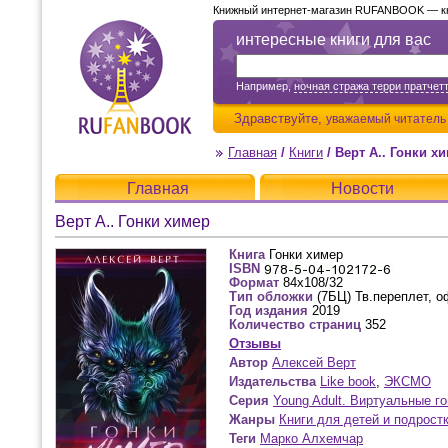
Книжный интернет-магазин RUFANBOOK — кни
интересные книги для вас
Например,
ночная стража терри пратчет
Здравствуйте,
уважаемый читатель
Главная
/
Книги
/
Верт А.. Гонки х
Главная
Новости
Верт А.. Гонки химер
Книга
Гонки химер
ISBN
Формат
84x108/32
Тип обложки
(7БЦ) Тв.переплет, о
Год издания
2019
Количество страниц
352
Отзывы
Автор
Алексей Верт
Издательства
Like book
,
ЭКСМО
Серия
Young Adult. Виртуальные г
Жанры
Книги для детей и подрост
Теги
Марко Алхемчар