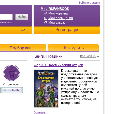
Войти в магазин
Мой RUFANBOOK
Моя корзина
Мои сообщения
ый поиск
Мои заказы
Регистрация
Подбор книг
Как купить
Книги. Новинки
Все новинки
Форш Т.. Космический отпуск
Кто же знал, что
предложенная сестрой
увеселительная поездка
в деревню Боровлянка
Отсутствует
обернется целой
миссией по спасению
отложить
умирающей планеты, но
самым трудным
окажется то, чтобы, не
потеряв себя,...
больше...