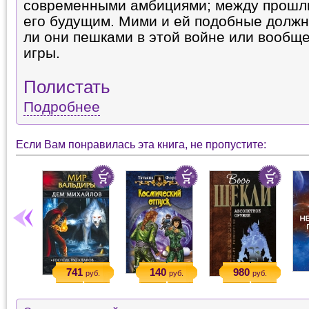
современными амбициями; между прошл
его будущим. Мими и ей подобные должн
ли они пешками в этой войне или вообщ
игры.
Полистать
Подробнее
Если Вам понравилась эта книга, не пропустите:
741
140
980
руб.
руб.
руб.