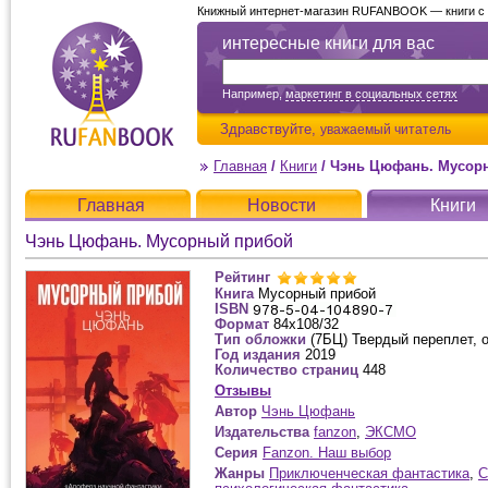
Книжный интернет-магазин RUFANBOOK — книги с д
интересные книги для вас
Например,
маркетинг в социальных сетях
Здравствуйте,
уважаемый читатель
Главная
/
Книги
/
Чэнь Цюфань. Мусор
Главная
Новости
Книги
Чэнь Цюфань. Мусорный прибой
Рейтинг
Книга
Мусорный прибой
ISBN
Формат
84x108/32
Тип обложки
(7БЦ) Твердый переплет, 
Год издания
2019
Количество страниц
448
Отзывы
Автор
Чэнь Цюфань
Издательства
fanzon
,
ЭКСМО
Серия
Fanzon. Наш выбор
Жанры
Приключенческая фантастика
,
С