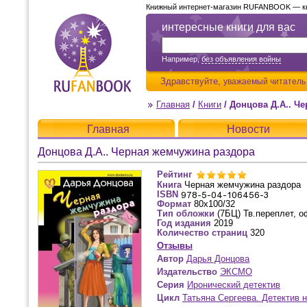
Книжный интернет-магазин RUFANBOOK — кни
интересные книги для вас
Например,
без объявления войны
Здравствуйте,
уважаемый читатель
Главная
/
Книги
/
Донцова Д.А.. Ч
Главная
Новости
Донцова Д.А.. Черная жемчужина раздора
Рейтинг
Книга
Черная жемчужина раздора
ISBN
Формат
80x100/32
Тип обложки
(7БЦ) Тв.переплет, о
Год издания
2019
Количество страниц
320
Отзывы
Автор
Дарья Донцова
Издательство
ЭКСМО
Серия
Иронический детектив
Цикл
Татьяна Сергеева. Детектив 