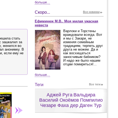
больше...
Скоро...
Все новинки
Ефиминюк М.В.. Моя милая ужасная
невеста
Варлоки и Торстены
враждовали всегда. Вот
решила стать
и мы с Закари, не
с зашкалил за
изменяя семейным
у, женился во
традициям, терпеть друг
ал анонимку. В
друга не можем. Да и
и, если ему не
как восхищаться
заносчивым бабником?
И надо же было нашим
отцам помириться!...
больше...
Теги
Все теги
Аджей Руга
Вальдира
Василий Окоёмов
Помпилио
Чезаре Фаха дер Даген Тур