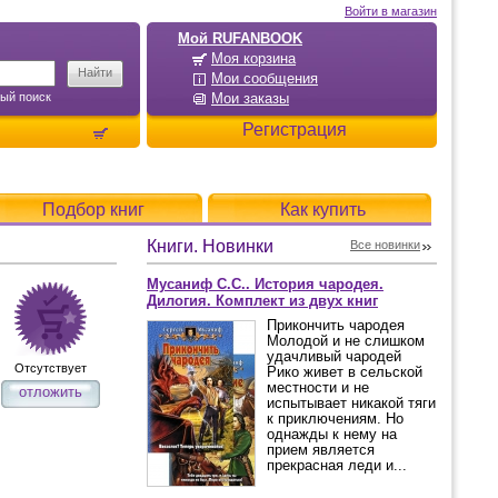
Войти в магазин
Мой RUFANBOOK
Моя корзина
Мои сообщения
ый поиск
Мои заказы
Регистрация
Подбор книг
Как купить
Книги. Новинки
Все новинки
Мусаниф С.С.. История чародея.
Дилогия. Комплект из двух книг
Прикончить чародея
Молодой и не слишком
удачливый чародей
Отсутствует
Рико живет в сельской
местности и не
отложить
испытывает никакой тяги
к приключениям. Но
однажды к нему на
прием является
прекрасная леди и...