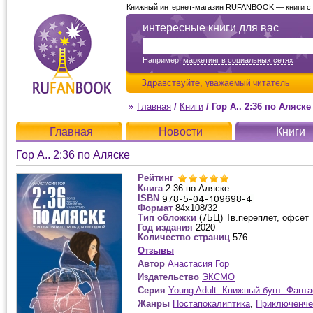
Книжный интернет-магазин RUFANBOOK — книги с д
интересные книги для вас
Например,
маркетинг в социальных сетях
Здравствуйте,
уважаемый читатель
Главная
/
Книги
/
Гор А.. 2:36 по Аляске
Главная
Новости
Книги
Гор А.. 2:36 по Аляске
Рейтинг
Книга
2:36 по Аляске
ISBN
Формат
84x108/32
Тип обложки
(7БЦ) Тв.переплет, офсет
Год издания
2020
Количество страниц
576
Отзывы
Автор
Анастасия Гор
Издательство
ЭКСМО
Серия
Young Adult. Книжный бунт. Фанта
Жанры
Постапокалиптика
,
Приключенче