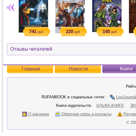
741
220
140
руб.
руб.
руб.
Отзывы читателей
Главная
Новости
Книги
Рейти
RUFANBOOK в социальных сетях:
LiveJournal
Книги издательств:
АЛЬФА-КНИГА
ЭК
О магазине
Обратная связь и контакты
Регла
© 20