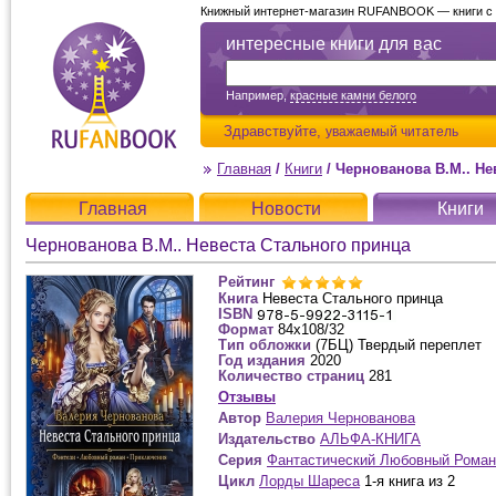
Книжный интернет-магазин RUFANBOOK — книги с д
интересные книги для вас
Например,
красные камни белого
Здравствуйте,
уважаемый читатель
Главная
/
Книги
/
Чернованова В.М.. Не
Главная
Новости
Книги
Чернованова В.М.. Невеста Стального принца
Рейтинг
Книга
Невеста Стального принца
ISBN
Формат
84х108/32
Тип обложки
(7БЦ) Твердый переплет
Год издания
2020
Количество страниц
281
Отзывы
Автор
Валерия Чернованова
Издательство
АЛЬФА-КНИГА
Серия
Фантастический Любовный Роман
Цикл
Лорды Шареса
1-я книга из 2