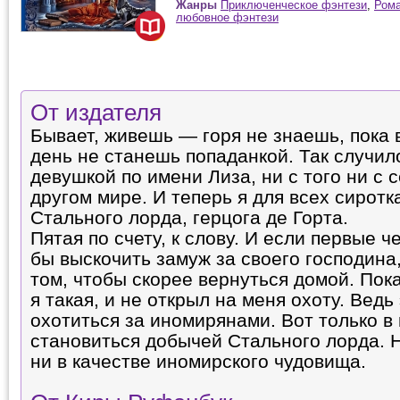
Жанры
Приключенческое фэнтези
,
Рома
любовное фэнтези
От издателя
Бывает, живешь — горя не знаешь, пока 
день не станешь попаданкой. Так случил
девушкой по имени Лиза, ни с того ни с 
другом мире. И теперь я для всех сирот
Стального лорда, герцога де Горта.
Пятая по счету, к слову. И если первые че
бы выскочить замуж за своего господина,
том, чтобы скорее вернуться домой. Пока
я такая, и не открыл на меня охоту. Ведь
охотиться за иномирянами. Вот только в
становиться добычей Стального лорда. Н
ни в качестве иномирского чудовища.