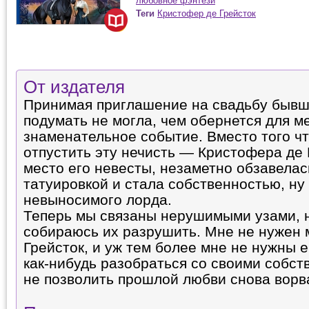
любовное фэнтези
Теги
Кристофер де Грейсток
От издателя
Принимая приглашение на свадьбу бывше
подумать не могла, чем обернется для м
знаменательное событие. Вместо того ч
отпустить эту нечисть — Кристофера де 
место его невесты, незаметно обзавелас
татуировкой и стала собственностью, ну 
невыносимого лорда.
Теперь мы связаны нерушимыми узами, н
собираюсь их разрушить. Мне не нужен 
Грейсток, и уж тем более мне не нужны е
как-нибудь разобраться со своими собст
не позволить прошлой любви снова ворв