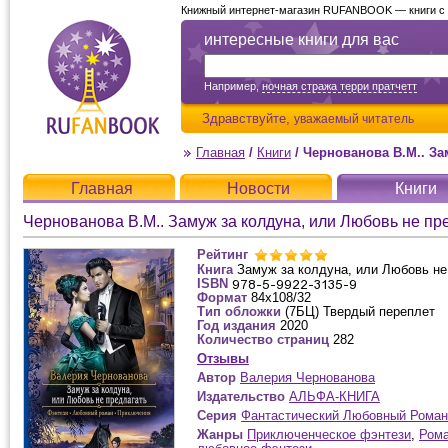
Книжный интернет-магазин RUFANBOOK — книги с д
интересные книги для вас
Например,
ночная стража терри пратчетт
Здравствуйте,
уважаемый читатель
Главная
/
Книги
/
Чернованова В.М.. Заму
Главная
Новости
Книги
Чернованова В.М.. Замуж за колдуна, или Любовь не пр
Рейтинг
Книга
Замуж за колдуна, или Любовь не
ISBN
Формат
84х108/32
Тип обложки
(7БЦ) Твердый переплет
Год издания
2020
Количество страниц
282
Отзывы
Автор
Валерия Чернованова
Издательство
АЛЬФА-КНИГА
Серия
Фантастический Любовный Роман
Жанры
Приключенческое фэнтези
,
Рома