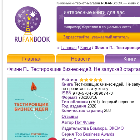
Книжный интернет-магазин RUFANBOOK — книги с д
интересные книги для вас
Например,
маркетинг в социальных сетях
Здравствуйте,
уважаемый читатель
Главная
/
Книги
/
Флинн П.. Тестировщик бизнес-ид
Главная
Новости
Книги
Флинн П.. Тестировщик бизнес-идей. Не запускай старта
Рейтинг
Книга
Тестировщик бизнес-идей. Не запу
не прочитаешь эту книгу
ISBN
Формат
70x100/16
Тип обложки
(7БЦ) Твердый переплет
Год издания
2020
Количество страниц
288
Отзывы
Автор
Пэт Флинн
Издательства
Бомбора
,
ЭКСМО
Серия
Top Business Awards