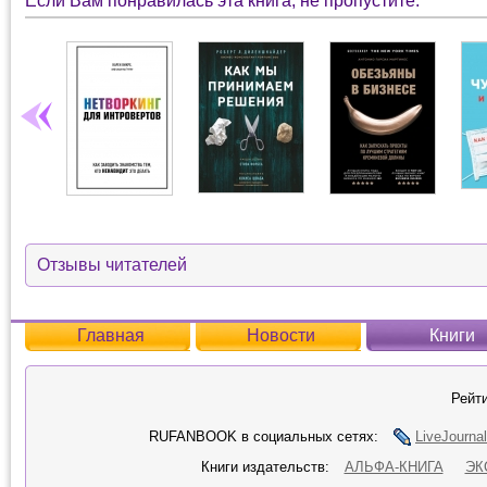
Если Вам понравилась эта книга, не пропустите:
Отзывы читателей
Главная
Новости
Книги
Рейти
RUFANBOOK в социальных сетях:
LiveJournal
Книги издательств:
АЛЬФА-КНИГА
ЭК