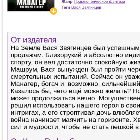
Жанр
Приключенческое фэнтези
Теги
Вася Звягинцев
От издателя
На Земле Вася Звягинцев был успешным
продажам. Близорукий и абсолютно инд
спорту, он вёл достаточно спокойную жиз
Машрум, Вася вынужден был пройти чер
смертельных испытаний. Сейчас он ува
Манагер, богач и, возможно, сильнейший
Казалось бы, чего ещё можно желать? Но
может продолжаться вечно. Могуществе
решил использовать нашего героя в сво
интригах, а его строптивая дочь влюбляе
война начинает маячить на горизонте. Х
сил и мудрости, чтобы не стать пешкой в