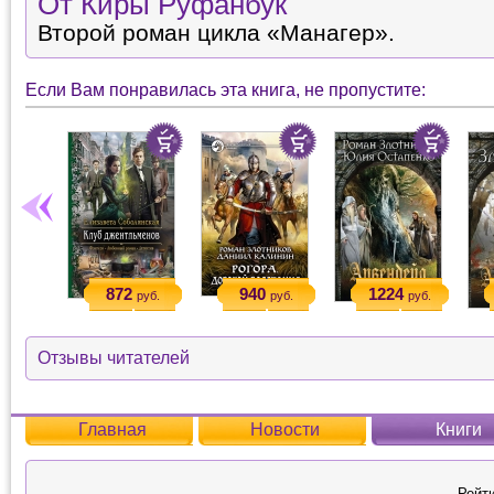
От Киры Руфанбук
Второй роман цикла «Манагер».
Если Вам понравилась эта книга, не пропустите:
872
940
1224
руб.
руб.
руб.
Отзывы читателей
Главная
Новости
Книги
Рейти