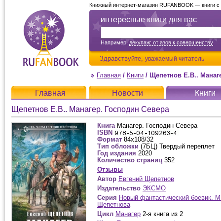
Книжный интернет-магазин RUFANBOOK — книги с д
интересные книги для вас
Например,
декупаж: от азов к совершенству
Здравствуйте,
уважаемый читатель
Главная
/
Книги
/
Щепетнов Е.В.. Манаг
Главная
Новости
Книги
Щепетнов Е.В.. Манагер. Господин Севера
Книга
Манагер. Господин Севера
ISBN
Формат
84x108/32
Тип обложки
(7БЦ) Твердый переплет
Год издания
2020
Количество страниц
352
Отзывы
Автор
Евгений Щепетнов
Издательство
ЭКСМО
Серия
Новый фантастический боевик. М
Щепетнова
Цикл
Манагер
2-я книга из 2