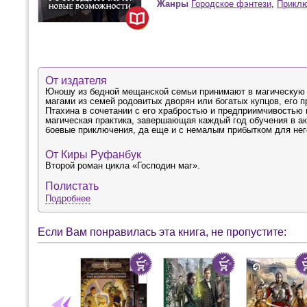
Жанры
Городское фэнтези
,
Приклю
От издателя
Юношу из бедной мещанской семьи принимают в магическую 
магами из семей родовитых дворян или богатых купцов, его 
Птахина в сочетании с его храбростью и предприимчивостью 
магическая практика, завершающая каждый год обучения в ак
боевые приключения, да еще и с немалым прибытком для нег
От Киры Руфанбук
Второй роман цикла «Господин маг».
Полистать
Подробнее
Если Вам понравилась эта книга, не пропустите: