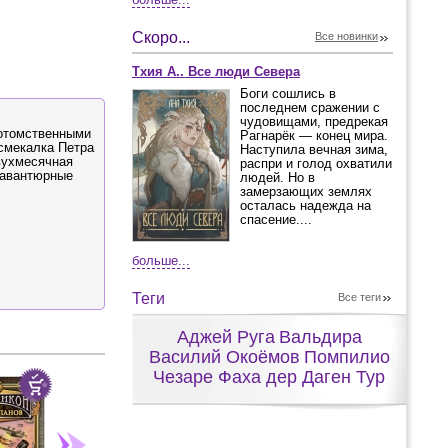
Скоро...
Все новинки
Тхия А.. Все люди Севера
Боги сошлись в
последнем сражении с
чудовищами, предрекая
потомственными
Рагнарёк — конец мира.
 смекалка Петра
Наступила вечная зима,
вухмесячная
распри и голод охватили
 авантюрные
людей. Но в
замерзающих землях
осталась надежда на
спасение....
больше...
Теги
Все теги
Аджей Руга
Вальдира
Василий Окоёмов
Помпилио
Чезаре Фаха дер Даген Тур