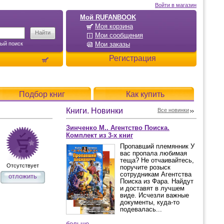
Войти в магазин
Мой RUFANBOOK
Моя корзина
Мои сообщения
ый поиск
Мои заказы
Регистрация
Подбор книг
Как купить
Книги. Новинки
Все новинки
Зинченко М.. Агентство Поиска.
Комплект из 3-х книг
Пропавший племянник У
вас пропала любимая
теща? Не отчаивайтесь,
Отсутствует
поручите розыск
сотрудникам Агентства
отложить
Поиска из Фара. Найдут
и доставят в лучшем
виде. Исчезли важные
документы, куда-то
подевалась...
больше...