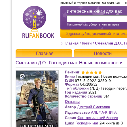
Книжный интернет-магазин RUFANBOOK — кни
интересные книги для вас
Например,
как убедить, что ты прав
Здравствуйте,
уважаемый читатель
Главная
/
Книги
/
Смекалин Д.О.. 
Главная
Новости
Смекалин Д.О.. Господин маг. Новые возможности
Рейтинг
Книга
Господин маг. Новые возмож
ISBN
Формат
84x108/32
Тип обложки
(7БЦ) Твердый переп
Год издания
2021
Количество страниц
314
Отзывы
Автор
Дмитрий Смекалин
Издательство
АЛЬФА-КНИГА
Серия
Фантастический боевик
Цикл
Господин маг
2-я книга из 3