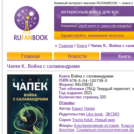
Книжный интернет-магазин RUFANBOOK — книги с д
интересные книги для вас
Например,
укрой меня от замыслов коварных
Здравствуйте,
уважаемый читатель
Главная
/
Книги
/
Чапек К.. Война с са
Главная
Новости
Книги
Чапек К.. Война с саламандрами
Книга
Война с саламандрами
ISBN
Формат
84x108/32
Тип обложки
(7БЦ) Твердый переплет, 
Год издания
2021
Количество страниц
320
Отзывы
Автор
Карел Чапек
Издательства
Like book
,
ЭКСМО
Серия
Young Adult. Новый мир
Жанры
Альтернативная история
,
Класси
фэнтези
,
Социально-психологическая ф