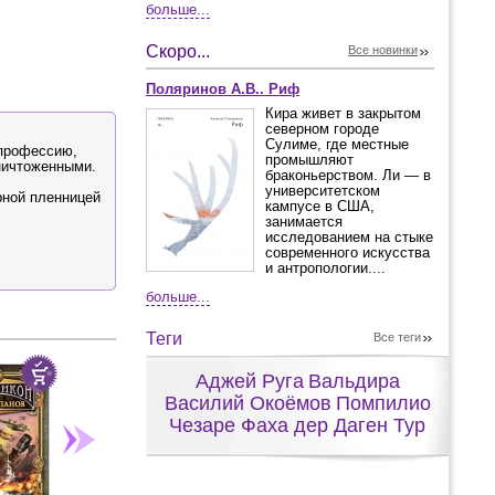
больше...
Скоро...
Все новинки
Поляринов А.В.. Риф
Кира живет в закрытом
северном городе
Сулиме, где местные
 профессию,
промышляют
ничтоженными.
браконьерством. Ли — в
университетском
рной пленницей
кампусе в США,
занимается
исследованием на стыке
современного искусства
и антропологии....
больше...
Теги
Все теги
Аджей Руга
Вальдира
Василий Окоёмов
Помпилио
Чезаре Фаха дер Даген Тур