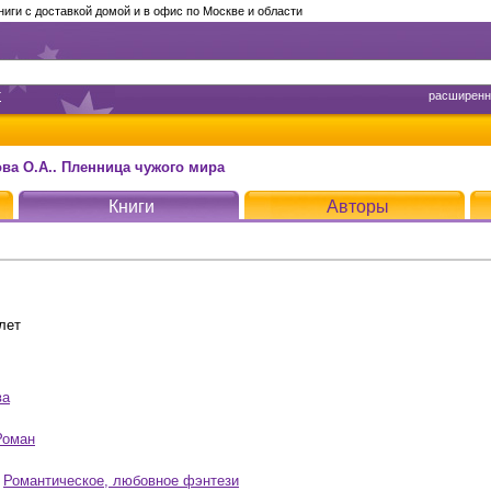
ги с доставкой домой и в офис по Москве и области
т
расширенн
ова О.А.. Пленница чужого мира
Книги
Авторы
лет
ва
Роман
,
Романтическое, любовное фэнтези