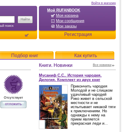
Войти в магазин
Мой RUFANBOOK
Моя корзина
Мои сообщения
ый поиск
Мои заказы
Регистрация
Подбор книг
Как купить
Книги. Новинки
Все новинки
Мусаниф С.С.. История чародея.
Дилогия. Комплект из двух книг
Прикончить чародея
Молодой и не слишком
удачливый чародей
Отсутствует
Рико живет в сельской
местности и не
отложить
испытывает никакой тяги
к приключениям. Но
однажды к нему на
прием является
прекрасная леди и...