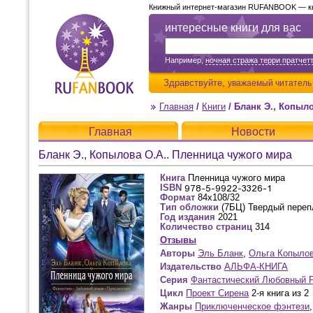
Книжный интернет-магазин RUFANBOOK — кни
интересные книги для вас
Например,
ночная стража терри пратчет
Здравствуйте,
уважаемый читатель
Главная
/
Книги
/
Бланк Э., Копыл
Главная
Новости
Бланк Э., Копылова О.А.. Пленница чужого мира
Книга
Пленница чужого мира
ISBN
Формат
84х108/32
Тип обложки
(7БЦ) Твердый переп
Год издания
2021
Количество страниц
314
Отзывы
Авторы
Эль Бланк
,
Ольга Копыло
Издательство
АЛЬФА-КНИГА
Серия
Фантастический Любовный 
Цикл
Проект Сирена
2-я книга из 2
Жанры
Приключенческое фэнтези