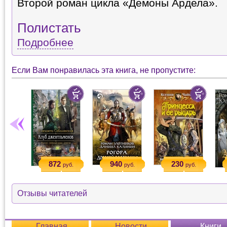
Второй роман цикла «Демоны Ардела».
Полистать
Подробнее
Если Вам понравилась эта книга, не пропустите:
872
940
230
руб.
руб.
руб.
Отзывы читателей
Главная
Новости
Книги