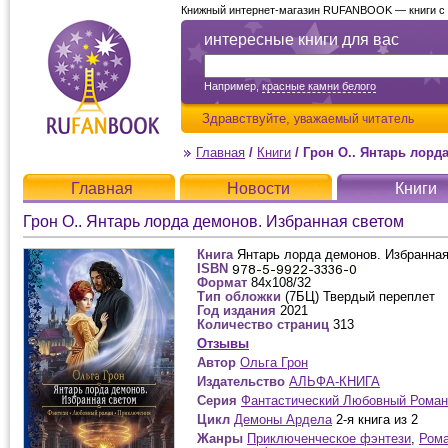
Книжный интернет-магазин RUFANBOOK — книги с д
интересные книги для вас
Например,
красные камни белого
Здравствуйте,
уважаемый читатель
Главная
/
Книги
/
Грон О.. Янтарь лорд
Главная
Новости
Книги
Грон О.. Янтарь лорда демонов. Избранная светом
Книга
Янтарь лорда демонов. Избранна
ISBN
Формат
84х108/32
Тип обложки
(7БЦ) Твердый переплет
Год издания
2021
Количество страниц
313
Отзывы
Автор
Ольга Грон
Издательство
АЛЬФА-КНИГА
Серия
Фантастический Любовный Роман
Цикл
Демоны Ардела
2-я книга из 2
Жанры
Приключенческое фэнтези
,
Рома