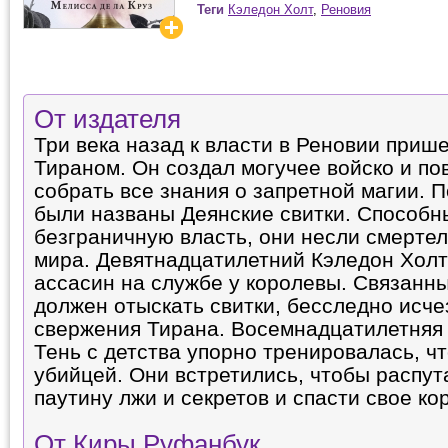
Теги
Кэледон Холт
,
Реновия
От издателя
Три века назад к власти в Реновии приш
Тираном. Он создал могучее войско и по
собрать все знания о запретной магии. 
были названы Деянские свитки. Способн
безграничную власть, они несли смерте
мира. Девятнадцатилетний Кэледон Хол
ассасин на службе у королевы. Связанны
должен отыскать свитки, бесследно исч
свержения Тирана. Восемнадцатилетняя
Тень с детства упорно тренировалась, ч
убийцей. Они встретились, чтобы распу
паутину лжи и секретов и спасти свое ко
От Киры Руфанбук