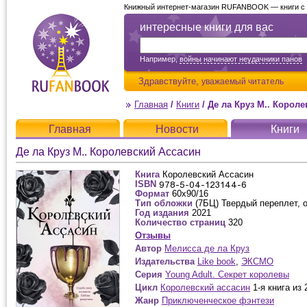
Книжный интернет-магазин RUFANBOOK — книги с д
интересные книги для вас
Например,
войны начинают неудачники панов
Здравствуйте,
уважаемый читатель
Главная
/
Книги
/
Де ла Круз М.. Корол
Главная
Новости
Книги
Де ла Круз М.. Королевский Ассасин
Книга
Королевский Ассасин
ISBN
Формат
60x90/16
Тип обложки
(7БЦ) Твердый переплет, 
Год издания
2021
Количество страниц
320
Отзывы
Автор
Мелисса де ла Круз
Издательства
Like book
,
ЭКСМО
Серия
Young Adult. Секрет королевы
Цикл
Королевский ассасин
1-я книга из 
Жанр
Приключенческое фэнтези