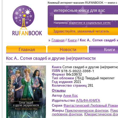
Книжный интернет-магазин RUFANBOOK — книги с д
интересные книги для вас
Например,
маркетинг в социальных сетях
Здравствуйте,
уважаемый читатель
Главная
/
Книги
/
Кос А.. Сотня свадеб 
Главная
Новости
Книги
Кос А.. Сотня свадеб и другие (не)приятности
Книга
Сотня свадеб и другие (не)приятн
ISBN
Формат
84х108/32
Тип обложки
(7БЦ) Твердый переплет
Год издания
2021
Количество страниц
281
Отзывы
Автор
Анни Кос
Издательство
АЛЬФА-КНИГА
Серия
Фантастический Любовный Роман
Жанры
Приключенческое фэнтези
,
Рома
любовное фэнтези
,
Юмористическое фэ