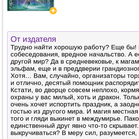
От издателя
Трудно найти хорошую работу? Еще бы! 
собеседования, вредное начальство. А е
другой мир? Да в средневековье, к мага
эльфам, еще и в преддверии грандиозно
Хотя… Вам, случайно, организаторы тор
и отлично, десятый помощник распорядит
Кстати, во дворце совсем неплохо, кормя
охраны у вас милый, хоть и дракон. Тольк
очень хочет испортить праздник, а заодн
гостью из другого мира. И магия местная
того и гляди выкинет в междумирье. Пако
единственный друг явно что-то скрывает.
выкручиваться? В меру сил, разумеется,