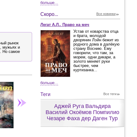
больше...
Скоро...
Все новинки
Легат А.Л.. Право на меч
Устав от коварства отца
и брата, молодой
дворянин Лэйн бежит из
рный рынок
родного дома в далёкую
, мужьях и
страну Воснию. Ему
а. Но самое
говорили, что там, за
морем, одни дикари, а
золото меняет руки
быстрее, чем
куртизанка...
больше...
Теги
Все теги
Аджей Руга
Вальдира
Василий Окоёмов
Помпилио
Чезаре Фаха дер Даген Тур