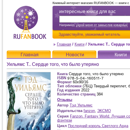
Книжный интернет-магазин RUFANBOOK — книги с д
интересные книги для вас
Например,
укрой меня от замыслов коварных
Здравствуйте,
уважаемый читатель
Главная
/
Книги
/
Уильямс Т.. Сердце то
Главная
Новости
Книги
Уильямс Т.. Сердце того, что было утеряно
Книга
Сердце того, что было утеряно
ISBN
Формат
60x90/16
Тип обложки
(7БЦ) Твердый переплет, 
Год издания
2022
Количество страниц
384
Отзывы
Автор
Тэд Уильямс
Издательства
fanzon
,
ЭКСМО
Серия
Fanzon. Fantasy World. Лучшая с
фэнтези
Цикл
Последний король Светлого Арда