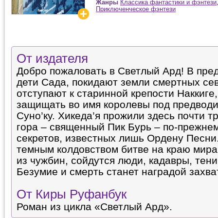
Жанры
Классика фантастики и фэнтези
Приключенческое фэнтези
От издателя
Добро пожаловать в Светлый Ард! В пре
дети Сада, покидают земли смертных се
отступают к старинной крепости Наккиге,
защищать во имя королевы под предводи
Суно’ку. Хикеда’я прожили здесь почти т
гора – священный Пик Бурь – по-прежне
секретов, известных лишь Ордену Песни
темным колдовством битве на краю мира
из чужбин, сойдутся люди, кадавры, тен
Безумие и смерть станет наградой захва
От Киры Руфанбук
Роман из цикла «Светлый Ард».