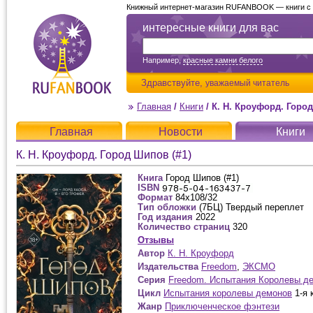
Книжный интернет-магазин RUFANBOOK — книги с д
интересные книги для вас
Например,
красные камни белого
Здравствуйте,
уважаемый читатель
Главная
/
Книги
/
К. Н. Кроуфорд. Город
Главная
Новости
Книги
К. Н. Кроуфорд. Город Шипов (#1)
Книга
Город Шипов (#1)
ISBN
Формат
84x108/32
Тип обложки
(7БЦ) Твердый переплет
Год издания
2022
Количество страниц
320
Отзывы
Автор
К. Н. Кроуфорд
Издательства
Freedom
,
ЭКСМО
Серия
Freedom. Испытания Королевы д
Цикл
Испытания королевы демонов
1-я 
Жанр
Приключенческое фэнтези