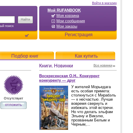
Войти в магазин
Мой RUFANBOOK
Моя корзина
Мои сообщения
ый поиск
Мои заказы
Регистрация
Подбор книг
Как купить
Книги. Новинки
Все новинки
Воскресенская О.Н.. Конкурент
конкуренту — друг
У жителей Морьедага
есть особая примета:
столкнуться с Мирабэль
Отсутствует
— к несчастью. Лучше
вовремя свернуть и
отложить
избежать этой встречи.
Но что делать эльфам
Эльену и Викэлю,
прозванным Белым и
Черным,...