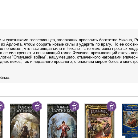
 и союзниками гесперианцев, желающих присвоить богатства Никана, Р
из Арлонга, чтобы собрать новые силы и ударить по врагу. Но ее союзни
о понимает, что настоящая сила в Никане – это миллионы простых люде
та ее сил крепнет и опьяняющий голос Феникса, призывающий сжечь вес
илогии "Опиумной войны", нашумевшего, отмеченного наградами эпическ
едних веков, так и недавнего прошлого, с опасным миром богов и монстр
йна».