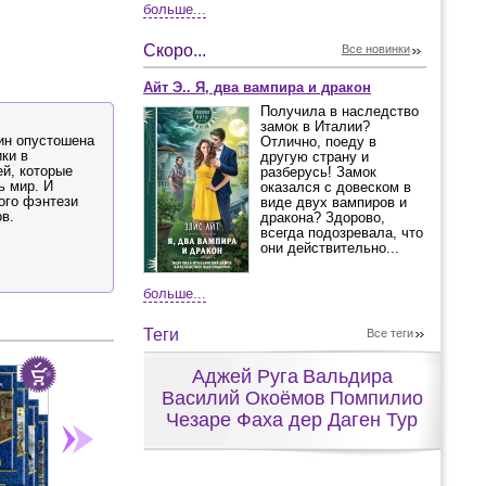
больше...
Скоро...
Все новинки
Айт Э.. Я, два вампира и дракон
Получила в наследство
замок в Италии?
ин опустошена
Отлично, поеду в
ки в
другую страну и
й, которые
разберусь! Замок
ь мир. И
оказался с довеском в
ого фэнтези
виде двух вампиров и
ов.
дракона? Здорово,
всегда подозревала, что
они действительно...
больше...
Теги
Все теги
Аджей Руга
Вальдира
Василий Окоёмов
Помпилио
Чезаре Фаха дер Даген Тур