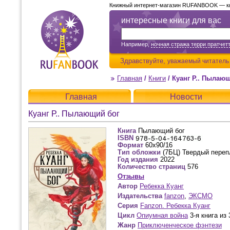
Книжный интернет-магазин RUFANBOOK — кни
интересные книги для вас
Например,
ночная стража терри пратчет
Здравствуйте,
уважаемый читатель
Главная
/
Книги
/
Куанг Р.. Пылаю
Главная
Новости
Куанг Р.. Пылающий бог
Книга
Пылающий бог
ISBN
Формат
60x90/16
Тип обложки
(7БЦ) Твердый переп
Год издания
2022
Количество страниц
576
Отзывы
Автор
Ребекка Куанг
Издательства
fanzon
,
ЭКСМО
Серия
Fanzon. Ребекка Куанг
Цикл
Опиумная война
3-я книга из 
Жанр
Приключенческое фэнтези