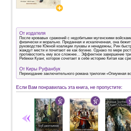
От издателя
После кровавых сражений с недобитыми мугенскими войсками
физически и морально. Преданная и искалеченная, она бежит 
руководстве Южной коалиции лукавы и ненадежны, Рин быстр
жаждут мести и почитают ее как богиню. Однако по мере рос
противостоять ему все сложнее... Эффектное завершение тр
Ребекки Куанг, которое сочетает в себе историю Китая как ср
От Киры Руфанбук
Переиздание заключительного романа трилогии «Опиумная во
Если Вам понравилась эта книга, не пропустите: