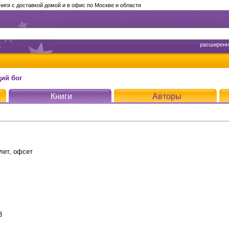
ги с доставкой домой и в офис по Москве и области
т
расширенн
щий бог
Книги
Авторы
лет, офсет
3