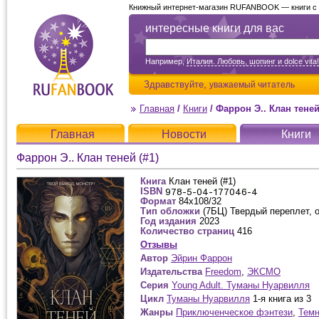
Книжный интернет-магазин RUFANBOOK — книги с д
интересные книги для вас
Например,
Италия. Любовь, шопинг и dolce vita!
Здравствуйте,
уважаемый читатель
Главная
/
Книги
/
Фаррон Э.. Клан теней
Главная
Новости
Книги
Фаррон Э.. Клан теней (#1)
Книга
Клан теней (#1)
ISBN
Формат
84x108/32
Тип обложки
(7БЦ) Твердый переплет, 
Год издания
2023
Количество страниц
416
Отзывы
Автор
Эйрин Фаррон
Издательства
Freedom
,
ЭКСМО
Серия
Young Adult. Туманы Нуарвилля
Цикл
Туманы Нуарвилля
1-я книга из 3
Жанры
Приключенческое фэнтези
,
Темн