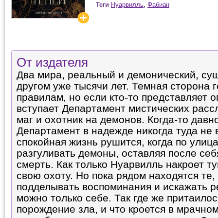
Теги
Нуарвилль
,
Фабиан
От издателя
Два мира, реальный и демонический, су
другом уже тысячи лет. Темная сторона 
правилам, но если кто-то представляет о
вступает Департамент мистических расс
маг и охотник на демонов. Когда-то давн
Департамент в надежде никогда туда не 
спокойная жизнь рушится, когда по улиц
разгуливать демоны, оставляя после се
смерть. Как только Нуарвилль накроет т
свою охоту. Но пока рядом находятся те,
подделывать воспоминания и искажать р
можно только себе. Так где же притаило
порождение зла, и что кроется в мрачн