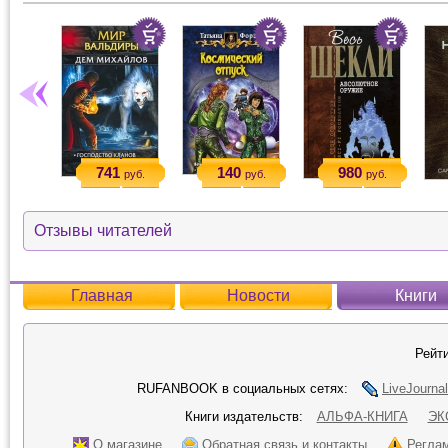
741
140
980
руб.
руб.
руб.
Отзывы читателей
Главная
Новости
Книги
Рейти
RUFANBOOK в социальных сетях:
LiveJournal
Книги издательств:
АЛЬФА-КНИГА
ЭК
О магазине
Обратная связь и контакты
Регла