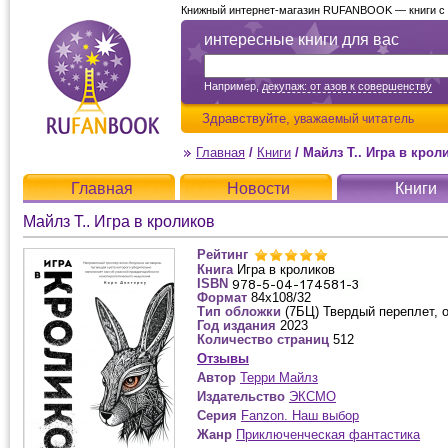
Книжный интернет-магазин RUFANBOOK — книги с д
интересные книги для вас
Например,
декупаж: от азов к совершенству
Здравствуйте,
уважаемый читатель
Главная
/
Книги
/
Майлз Т.. Игра в крол
Главная
Новости
Книги
Майлз Т.. Игра в кроликов
Рейтинг
Книга
Игра в кроликов
ISBN
Формат
84x108/32
Тип обложки
(7БЦ) Твердый переплет, 
Год издания
2023
Количество страниц
512
Отзывы
Автор
Терри Майлз
Издательство
ЭКСМО
Серия
Fanzon. Наш выбор
Жанр
Приключенческая фантастика