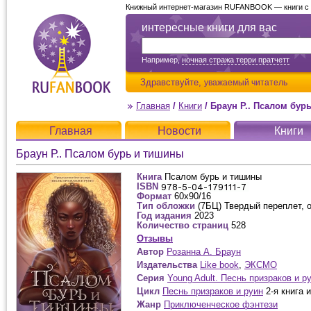
Книжный интернет-магазин RUFANBOOK — книги с д
интересные книги для вас
Например,
ночная стража терри пратчетт
Здравствуйте,
уважаемый читатель
Главная
/
Книги
/
Браун Р.. Псалом бур
Главная
Новости
Книги
Браун Р.. Псалом бурь и тишины
Книга
Псалом бурь и тишины
ISBN
Формат
60x90/16
Тип обложки
(7БЦ) Твердый переплет, 
Год издания
2023
Количество страниц
528
Отзывы
Автор
Розанна А. Браун
Издательства
Like book
,
ЭКСМО
Серия
Young Adult. Песнь призраков и 
Цикл
Песнь призраков и руин
2-я книга и
Жанр
Приключенческое фэнтези