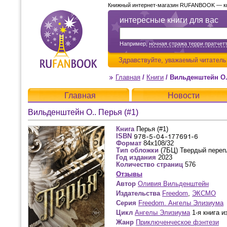
Книжный интернет-магазин RUFANBOOK — кни
интересные книги для вас
Например,
ночная стража терри пратчет
Здравствуйте,
уважаемый читатель
Главная
/
Книги
/
Вильденштейн О..
Главная
Новости
Вильденштейн О.. Перья (#1)
Книга
Перья (#1)
ISBN
Формат
84x108/32
Тип обложки
(7БЦ) Твердый переп
Год издания
2023
Количество страниц
576
Отзывы
Автор
Оливия Вильденштейн
Издательства
Freedom
,
ЭКСМО
Серия
Freedom. Ангелы Элизиума
Цикл
Ангелы Элизиума
1-я книга и
Жанр
Приключенческое фэнтези