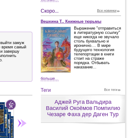
Скоро...
Все новинки
Вешкина Т.. Книжные тюрьмы
Выражение "отправиться
в литературную ссылку"
еще никогда не звучало
столь буквально и
 выйти замуж
иронично.... В мире
е время самый
будущего технология
 и завершу
телепортации в книги
ыполнить
стоит на страже
о.
порядка. Отбывать
наказание...
больше...
Теги
Все теги
Аджей Руга
Вальдира
Василий Окоёмов
Помпилио
Чезаре Фаха дер Даген Тур