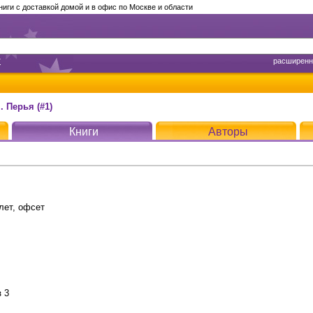
ги с доставкой домой и в офис по Москве и области
т
расширенн
 Перья (#1)
Книги
Авторы
лет, офсет
з 3