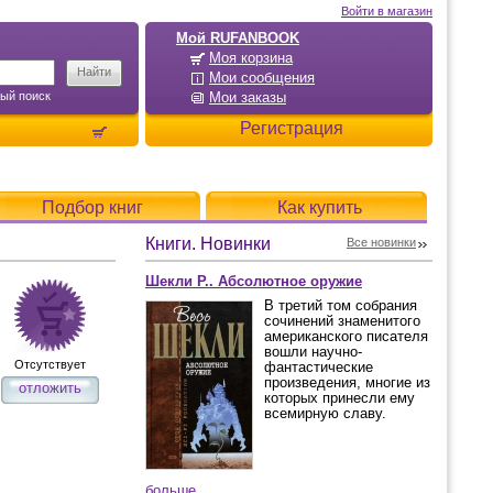
Войти в магазин
Мой RUFANBOOK
Моя корзина
Мои сообщения
ый поиск
Мои заказы
Регистрация
Подбор книг
Как купить
Книги. Новинки
Все новинки
Шекли Р.. Абсолютное оружие
В третий том собрания
сочинений знаменитого
американского писателя
вошли научно-
Отсутствует
фантастические
произведения, многие из
отложить
которых принесли ему
всемирную славу.
больше...