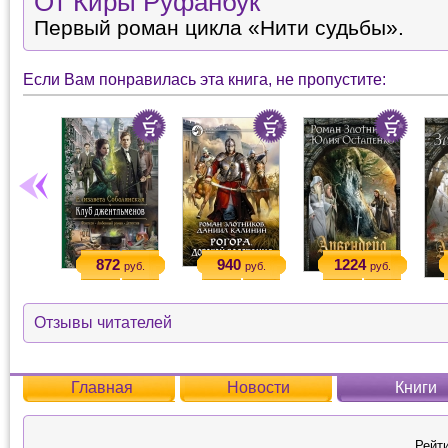
От Киры Руфанбук
Первый роман цикла «Нити судьбы».
Если Вам понравилась эта книга, не пропустите:
872
940
1224
руб.
руб.
руб.
Отзывы читателей
Главная
Новости
Книги
Рейти