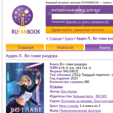
Книжный интернет-магазин RUFANBOOK — книги с д
интересные книги для вас
Например,
декупаж: от азов к совершенству
Здравствуйте,
уважаемый читатель
Главная
/
Книги
/
Арден Л.. Во главе ра
Главная
Новости
Книги
Арден Л.. Во главе раздора
Книга
Во главе раздора
ISBN
Формат
84x108/32
Тип обложки
(7БЦ) Твердый переплет, 
Год издания
2023
Количество страниц
480
Отзывы
Автор
Лия Арден
Издательства
Черным-бело
,
ЭКСМО
Серия
Охотники за мирами. Бестселле
Цикл
Нити судьбы
1-я книга из 2
Жанр
Приключенческое фэнтези