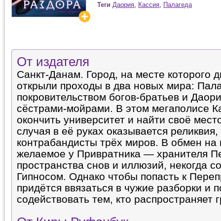
Теги
Даория
,
Кассия
,
Палагеда
От издателя
Санкт-Данам. Город, на месте которого д
открыли проходы в два новых мира: Пал
покровительством богов-братьев и Даор
сёстрами-мойрами. В этом мегаполисе К
окончить университет и найти своё место
случая в её руках оказывается реликвия,
контрабандисты трёх миров. В обмен на
желаемое у Привратника — хранителя П
пространства снов и иллюзий, некогда с
Гипносом. Однако чтобы попасть к Переп
придётся ввязаться в чужие разборки и 
содействовать тем, кто распространяет г