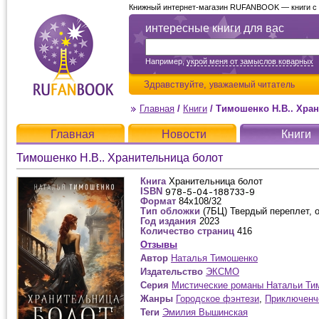
Книжный интернет-магазин RUFANBOOK — книги с д
интересные книги для вас
Например,
укрой меня от замыслов коварных
Здравствуйте,
уважаемый читатель
Главная
/
Книги
/
Тимошенко Н.В.. Хра
Главная
Новости
Книги
Тимошенко Н.В.. Хранительница болот
Книга
Хранительница болот
ISBN
Формат
84x108/32
Тип обложки
(7БЦ) Твердый переплет, 
Год издания
2023
Количество страниц
416
Отзывы
Автор
Наталья Тимошенко
Издательство
ЭКСМО
Серия
Мистические романы Натальи Ти
Жанры
Городское фэнтези
,
Приключенч
Теги
Эмилия Вышинская