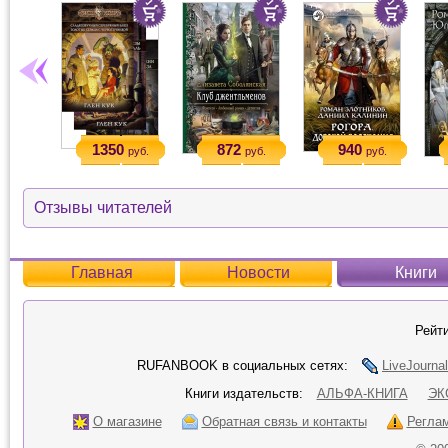
1350
872
940
руб.
руб.
руб.
Отзывы читателей
Главная
Новости
Книги
Рейти
RUFANBOOK в социальных сетях:
LiveJournal
Книги издательств:
АЛЬФА-КНИГА
ЭК
О магазине
Обратная связь и контакты
Регла