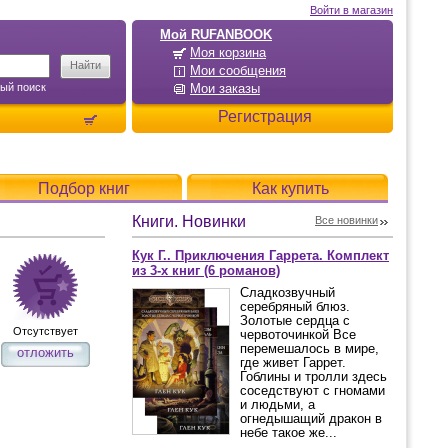
Войти в магазин
Мой RUFANBOOK
Моя корзина
Мои сообщения
ый поиск
Мои заказы
Регистрация
Подбор книг
Как купить
Книги. Новинки
Все новинки
Кук Г.. Приключения Гаррета. Комплект
из 3-х книг (6 романов)
Сладкозвучный
серебряный блюз.
Золотые сердца с
Отсутствует
червоточинкой Все
перемешалось в мире,
отложить
где живет Гаррет.
Гоблины и тролли здесь
соседствуют с гномами
и людьми, а
огнедышащий дракон в
небе такое же...