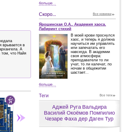
больше...
Скоро...
Все новинки
Ярошинская О.А.. Академия хаоса.
Лабиринт стихий
В моей крови проснулся
хаос, и теперь я должна
блюдала
научиться им управлять
я врывается в
или запечатать его
архангела. А
навсегда. В академии
 том, что Найя
своя атмосфера:
преподаватели то ли
учат, то ли калечат, по
ночам в общежитии
шастает...
больше...
Теги
Все теги
Аджей Руга
Вальдира
Василий Окоёмов
Помпилио
Чезаре Фаха дер Даген Тур