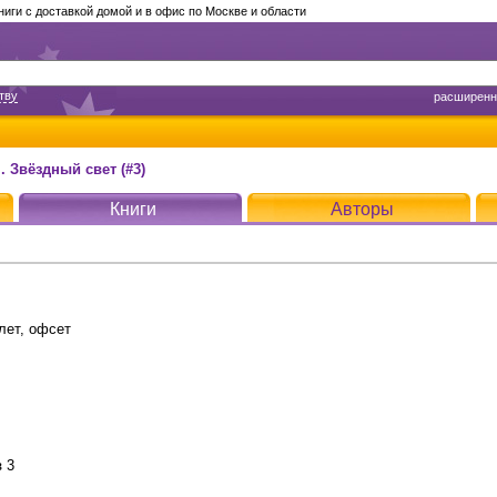
ги с доставкой домой и в офис по Москве и области
тву
расширенн
 Звёздный свет (#3)
Книги
Авторы
лет, офсет
з 3