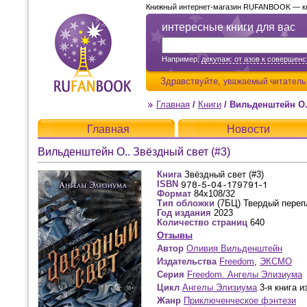
Книжный интернет-магазин RUFANBOOK — кни
интересные книги для вас
Например,
декупаж: от азов к совершенс
Здравствуйте,
уважаемый читатель
Главная
/
Книги
/
Вильденштейн О..
Главная
Новости
Вильденштейн О.. Звёздный свет (#3)
Книга
Звёздный свет (#3)
ISBN
Формат
84x108/32
Тип обложки
(7БЦ) Твердый переп
Год издания
2023
Количество страниц
640
Отзывы
Автор
Оливия Вильденштейн
Издательства
Freedom
,
ЭКСМО
Серия
Freedom. Ангелы Элизиума
Цикл
Ангелы Элизиума
3-я книга и
Жанр
Приключенческое фэнтези