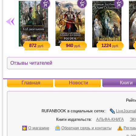
872
940
1224
руб.
руб.
руб.
Отзывы читателей
Главная
Новости
Книги
Рейти
RUFANBOOK в социальных сетях:
LiveJournal
Книги издательств:
АЛЬФА-КНИГА
ЭК
О магазине
Обратная связь и контакты
Регла