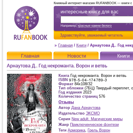
Книжный интернет-магазин RUFANBOOK — книги с д
интересные книги для вас
Например,
красные камни белого
Здравствуйте,
уважаемый читатель
Главная
/
Книги
/
Арнаутова Д.. Год не
Главная
Новости
Книги
Арнаутова Д.. Год некроманта. Ворон и ветвь
Книга
Год некроманта. Ворон и ветвь
ISBN
Формат
84x108/32
Тип обложки
(7БЦ) Твердый переплет, 
Год издания
2023
Количество страниц
576
Отзывы
Автор
Дана Арнаутова
Издательство
ЭКСМО
Серия
New adult. Магические миры
Жанр
Приключенческое фэнтези
Теги
Арморика
,
Грель Ворон