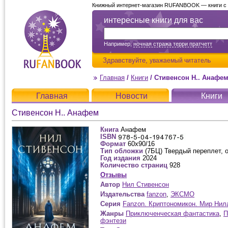
Книжный интернет-магазин RUFANBOOK — книги с д
интересные книги для вас
Например,
ночная стража терри пратчетт
Здравствуйте,
уважаемый читатель
Главная
/
Книги
/
Стивенсон Н.. Анафе
Главная
Новости
Книги
Стивенсон Н.. Анафем
Книга
Анафем
ISBN
Формат
60x90/16
Тип обложки
(7БЦ) Твердый переплет, 
Год издания
2024
Количество страниц
928
Отзывы
Автор
Нил Стивенсон
Издательства
fanzon
,
ЭКСМО
Серия
Fanzon. Криптономикон. Мир Нил
Жанры
Приключенческая фантастика
,
П
фэнтези