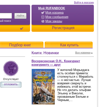
Войти в магазин
Мой RUFANBOOK
Моя корзина
Мои сообщения
ый поиск
Мои заказы
Регистрация
Подбор книг
Как купить
Книги. Новинки
Все новинки
Воскресенская О.Н.. Конкурент
конкуренту — друг
У жителей Морьедага
есть особая примета:
столкнуться с Мирабэль
Отсутствует
— к несчастью. Лучше
вовремя свернуть и
отложить
избежать этой встречи.
Но что делать эльфам
Эльену и Викэлю,
прозванным Белым и
Черным,...