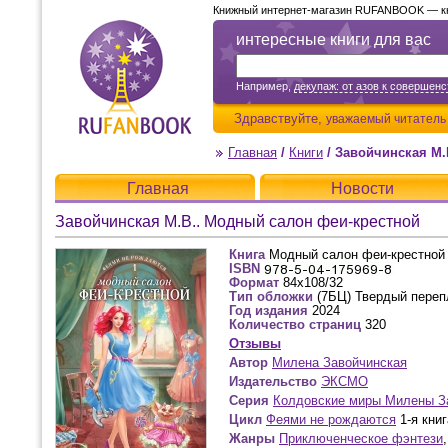
Книжный интернет-магазин RUFANBOOK — кни
интересные книги для вас
Например,
декупаж: от азов к совершенс
Здравствуйте,
уважаемый читатель
Главная
/
Книги
/
Завойчинская М.
Главная
Новости
Завойчинская М.В.. Модный салон феи-крестной
Книга
Модный салон феи-крестной
ISBN
Формат
84x108/32
Тип обложки
(7БЦ) Твердый переп
Год издания
2024
Количество страниц
320
Отзывы
Автор
Милена Завойчинская
Издательство
ЭКСМО
Серия
Колдовские миры Милены З
Цикл
Феями не рождаются
1-я книг
Жанры
Приключенческое фэнтези