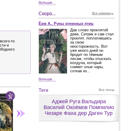
больше...
Скоро...
Все новинки
Ёрм А.. Руны огненных птиц
Дав слово проклятой
деве, Ситрик и сам стал
проклят, поплатившись
всего-то
за свою
сти и
неосторожность. Вот
"Модного
уже много дней он
бродит по тёмным
лесам, чтобы отыскать
колдуна, который
снимет злые чары,
соткав из...
больше...
Теги
Все теги
Аджей Руга
Вальдира
Василий Окоёмов
Помпилио
Чезаре Фаха дер Даген Тур