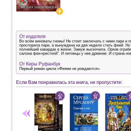
От издателя
Во всём виноваты гномы! Не стоит заключать с ними пари и п
проспорила пари, а вынуждена на две недели стать феей. Но 
полнейший кавардак в жизни. Замуж выскочила. Орков ограбил
салона феи-крестной". И питомцы у нее древние. И страна н
От Киры Руфанбук
Первый роман цикла «Феями не рождаются».
Если Вам понравилась эта книга, не пропустите: