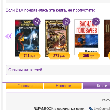
Если Вам понравилась эта книга, не пропустите:
741
271
395
руб.
руб.
руб.
Отзывы читателей
Главная
Новости
Книги
Рейти
RUFANBOOK в социальных сетях:
LiveJournal