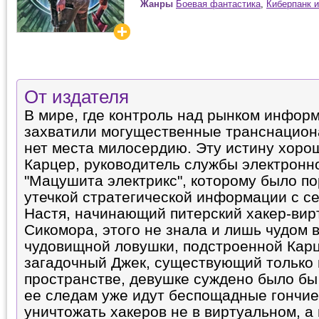
Жанры
Боевая фантастика
,
Киберпанк и
От издателя
В мире, где контроль над рынком инфор
захватили могущественные транснацион
нет места милосердию. Эту истину хоро
Карцер, руководитель службы электронн
"Мацушита электрикс", которому было по
утечкой стратегической информации с с
Настя, начинающий питерский хакер-вирт
Сикомора, этого не знала и лишь чудом 
чудовищной ловушки, подстроенной Карц
загадочный Джек, существующий только
пространстве, девушке суждено было бы
ее следам уже идут беспощадные гончие
уничтожать хакеров не в виртуальном, а 