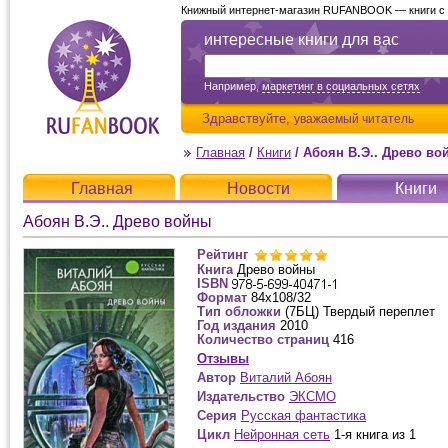
Книжный интернет-магазин RUFANBOOK — книги с д
интересные книги для вас
Например,
маркетинг в социальных сетях
Здравствуйте,
уважаемый читатель
Главная
/
Книги
/
Абоян В.Э.. Древо во
Главная
Новости
Книги
Абоян В.Э.. Древо войны
Рейтинг
Книга
Древо войны
ISBN
Формат
84x108/32
Тип обложки
(7БЦ) Твердый переплет
Год издания
2010
Количество страниц
416
Отзывы
Автор
Виталий Абоян
Издательство
ЭКСМО
Серия
Русская фантастика
Цикл
Нейронная сеть
1-я книга из 1