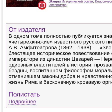
Жанры
Исторический роман
,
Классичес
литература
От издателя
В одном томе полностью публикуется зн
«четырехкнижие» известного русского пи
А.В. Амфитеатрова (1862—1938) — «Звер
блестящее историческое повествование
императоре из династии Цезарей — Нер
одиозных властителей в истории, прозв
бездны, воспитанном философом морали
отменившем законы добра и нравственн
жизнь Рима в бесконечную кровавую орг
Полистать
Подробнее