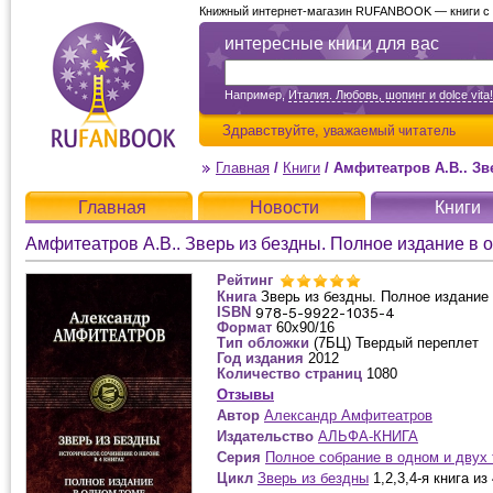
Книжный интернет-магазин RUFANBOOK — книги с д
интересные книги для вас
Например,
Италия. Любовь, шопинг и dolce vita!
Здравствуйте,
уважаемый читатель
Главная
/
Книги
/
Амфитеатров А.В.. Зверь
Главная
Новости
Книги
Амфитеатров А.В.. Зверь из бездны. Полное издание в 
Рейтинг
Книга
Зверь из бездны. Полное издание
ISBN
Формат
60х90/16
Тип обложки
(7БЦ) Твердый переплет
Год издания
2012
Количество страниц
1080
Отзывы
Автор
Александр Амфитеатров
Издательство
АЛЬФА-КНИГА
Серия
Полное собрание в одном и двух
Цикл
Зверь из бездны
1,2,3,4-я книга из