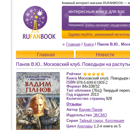
Книжный интернет-магазин RUFANBOOK — кни
интересные книги для вас
Например,
войны начинают неудачники 
Здравствуйте,
уважаемый читатель
Главная
/
Книги
/
Панов В.Ю.. Мос
Главная
Новости
Панов В.Ю.. Московский клуб. Поводыри на распуть
Рейтинг
Книга
Московский клуб. Поводыри 
ISBN
Формат
84x108/32
Тип обложки
(7БЦ) Твердый переп
Год издания
2013
Количество страниц
928
Отзывы
Автор
Вадим Панов
Издательство
ЭКСМО
Серия
Тайный город. Коллекция
Цикл
Анклавы
1,2-я книга из 5