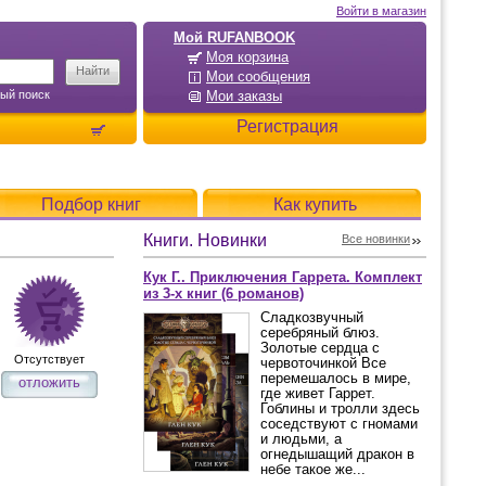
Войти в магазин
Мой RUFANBOOK
Моя корзина
Мои сообщения
ый поиск
Мои заказы
Регистрация
Подбор книг
Как купить
Книги. Новинки
Все новинки
Кук Г.. Приключения Гаррета. Комплект
из 3-х книг (6 романов)
Сладкозвучный
серебряный блюз.
Золотые сердца с
Отсутствует
червоточинкой Все
перемешалось в мире,
отложить
где живет Гаррет.
Гоблины и тролли здесь
соседствуют с гномами
и людьми, а
огнедышащий дракон в
небе такое же...