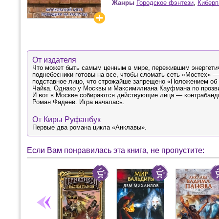
Жанры
Городское фэнтези
,
Киберп
От издателя
Что может быть самым ценным в мире, пережившим энергетиче
поднебесники готовы на все, чтобы сломать сеть «Мостех» —
подставное лицо, что строжайше запрещено «Положением об
Чайка. Однако у Москвы и Максимилиана Кауфмана по прозви
И вот в Москве собираются действующие лица — контрабанди
Роман Фадеев. Игра началась.
От Киры Руфанбук
Первые два романа цикла «Анклавы».
Если Вам понравилась эта книга, не пропустите: