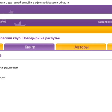
ги с доставкой домой и в офис по Москве и области
панов
расширенн
ковский клуб. Поводыри на распутье
Книги
Авторы
е
на распутье
лет