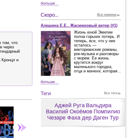
больше...
Скоро...
Все новинки
Алешина Е.Е.. Жасминовый ветер (#1)
Жизнь юной Эмилии
полна горьких потерь. И
теперь, все, что у нее
 том, что
осталось —
е через
викторианские романы,
егендарный
рок-музыка и разговоры
с морем. Ее жизнь
 Кронцл и
крутится вокруг
маленького городка,
отца и мачехи, которая...
больше...
Теги
Все теги
Аджей Руга
Вальдира
Василий Окоёмов
Помпилио
Чезаре Фаха дер Даген Тур