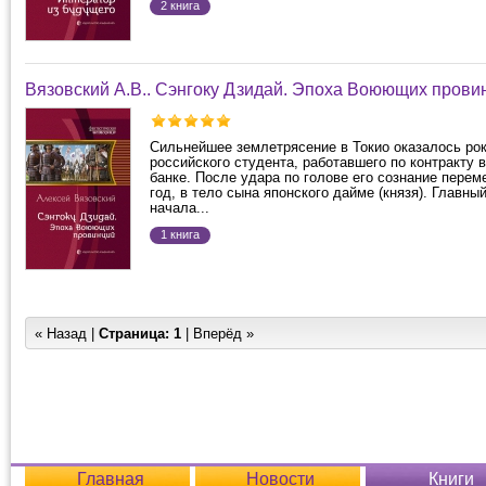
2 книга
Вязовский А.В.. Сэнгоку Дзидай. Эпоха Воюющих прови
Сильнейшее землетрясение в Токио оказалось ро
российского студента, работавшего по контракту 
банке. После удара по голове его сознание перем
год, в тело сына японского дайме (князя). Главны
начала...
1 книга
« Назад |
Страница:
1
| Вперёд »
Главная
Новости
Книги