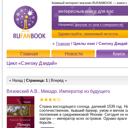
Книжный интернет-магазин RUFANBOOK — книги с д
интересные книги для вас
Например,
декупаж: от азов к совершенству
Здравствуйте,
уважаемый читатель
Главная
/
Циклы книг
/
Сэнгоку Дзидай
Главная
Новости
Книги
Цикл «Сэнгоку Дзидай»
« Назад |
Страница:
1
| Вперёд »
Вязовский А.В.. Микадо. Император из будущего
Страна восходящего солнца, далекий 1539 год. Н
соотечественник, бывший банкир, умом и мечом з
положение в средневековой Японии. Сегодня он к
завтра — император всех островов. Однако враги
борьбе...