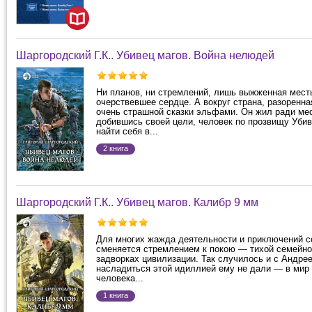
Шаргородский Г.К.. Убивец магов. Война нелюдей
Ни планов, ни стремлений, лишь выжженная мест
очерствевшее сердце. А вокруг страна, разоренн
очень страшной сказки эльфами. Он жил ради мес
добившись своей цели, человек по прозвищу Убив
найти себя в...
2 книга
Шаргородский Г.К.. Убивец магов. Калибр 9 мм
Для многих жажда деятельности и приключений 
сменяется стремлением к покою — тихой семейно
задворках цивилизации. Так случилось и с Андре
насладиться этой идиллией ему не дали — в мир
человека...
1 книга