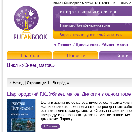
Книжный интернет-магазин RUFANBOOK — книги с д
интересные книги для вас
Например,
без объявления войны
Здравствуйте,
уважаемый читатель
Главная
/
Циклы книг
/
Убивец магов
Главная
Новости
Книги
Цикл «Убивец магов»
« Назад |
Страница:
1
| Вперёд »
Шаргородский Г.К.. Убивец магов. Дилогия в одном томе
Если в жизни не осталось ничего, если сама жизн
машине вместе с женой и еще не рожденным реб
остается лишь жажда мести. Огонь ненависти п
преграду и не позволит даже на миг остановиться 
далекому Парижу,...
1,2 книга