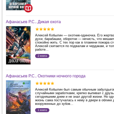
Афанасьев Р.С.. Дикая охота
Алексей Кобылин — охотник-одиночка. Его жертв
духи, барабашки, оборотни — нечисть, что меша
спокойно жить. С тех пор как в пламени пожара сг
Алексей скитается по подвалам и чердакам, и тол
работе...
2 книга
Афанасьев Р.С.. Охотники ночного города
Алексей Кобылин был самым обычным забулдыгой
случайными заработками, крепко выпивал с друз
сегодняшним днем и не знал другой жизни. Но од
жизнь сама постучалась к нему в двери в облике 
вооруженных до зубов...
1 книга