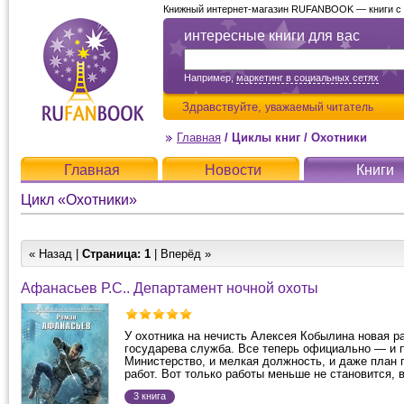
Книжный интернет-магазин RUFANBOOK — книги с д
интересные книги для вас
Например,
маркетинг в социальных сетях
Здравствуйте,
уважаемый читатель
Главная
/
Циклы книг
/
Охотники
Главная
Новости
Книги
Цикл «Охотники»
« Назад |
Страница:
1
| Вперёд »
Афанасьев Р.С.. Департамент ночной охоты
У охотника на нечисть Алексея Кобылина новая р
государева служба. Все теперь официально — и 
Министерство, и мелкая должность, и даже план
работ. Вот только работы меньше не становится, в 
3 книга