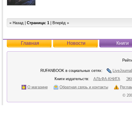
« Назад |
Страница:
1
| Вперёд »
Главная
Новости
Книги
Рейти
RUFANBOOK в социальных сетях:
LiveJournal
Книги издательств:
АЛЬФА-КНИГА
ЭК
О магазине
Обратная связь и контакты
Регла
© 20