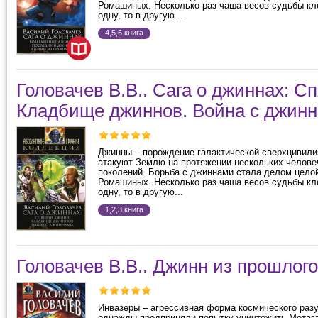
Ромашиных. Несколько раз чаша весов судьбы кл
одну, то в другую...
4,5,6 книга
Головачев В.В.. Сага о джиннах: С
Кладбище джиннов. Война с джин
Джинны – порождение галактической сверхцивил
атакуют Землю на протяжении нескольких челове
поколений. Борьба с джиннами стала делом цело
Ромашиных. Несколько раз чаша весов судьбы кл
одну, то в другую...
1,2,3 книга
Головачев В.В.. Джинн из прошлого
Инвазеры – агрессивная форма космического раз
однажды предприняли попытку уничтожить Метага