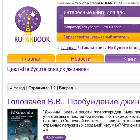
Книжный интернет-магазин RUFANBOOK — книги с д
интересные книги для вас
Например,
как убедить, что ты прав
Здравствуйте,
уважаемый читатель
Главная
/
Циклы книг
/
Не будите спя
Главная
Новости
Книги
Цикл «Не будите спящих джиннов»
« Назад |
Страница:
1
2
|
Вперёд »
Головачёв В.В.. Пробуждение джин
"Джинны", боевые роботы гиперптеридов, были п
уничтожены в последней войне. Но, похоже, кто-то
остался в Солнечной системе, — или же это ново
странных полуживых созданий негуман? Что они 
это...
4,5,6 книга