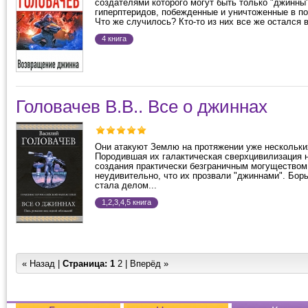
создателями которого могут быть только "джинны
гиперптеридов, побежденные и уничтоженные в по
Что же случилось? Кто-то из них все же остался в
4 книга
Головачев В.В.. Все о джиннах
Они атакуют Землю на протяжении уже нескольки
Породившая их галактическая сверхцивилизация 
создания практически безграничным могуществом
неудивительно, что их прозвали "джиннами". Бор
стала делом...
1,2,3,4,5 книга
« Назад |
Страница:
1
2
|
Вперёд »