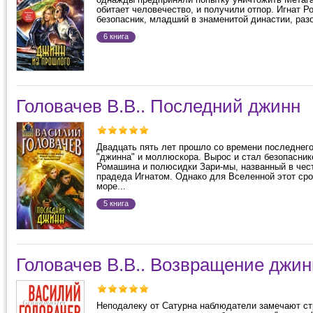
обитает человечество, и получили отпор. Игнат Р
безопасник, младший в знаменитой династии, разо
6 книга
Головачев В.В.. Последний джинн
Двадцать пять лет прошло со времени последнег
"джинна" и моллюскора. Вырос и стал безопасни
Ромашина и полюсидки Зари-мы, названный в чест
прадеда Игнатом. Однако для Вселенной этот сро
море...
5 книга
Головачев В.В.. Возвращение джин
Неподалеку от Сатурна наблюдатели замечают ст