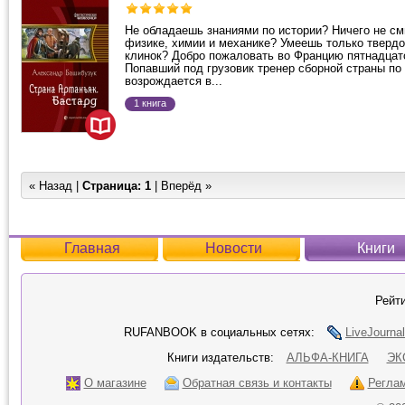
Не обладаешь знаниями по истории? Ничего не с
физике, химии и механике? Умеешь только твердо
клинок? Добро пожаловать во Францию пятнадцато
Попавший под грузовик тренер сборной страны п
возрождается в...
1 книга
« Назад |
Страница:
1
| Вперёд »
Главная
Новости
Книги
Рейти
RUFANBOOK в социальных сетях:
LiveJournal
Книги издательств:
АЛЬФА-КНИГА
ЭК
О магазине
Обратная связь и контакты
Регла