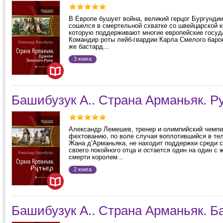
В Европе бушует война, великий герцог Бургунд
сошелся в смертельной схватке со швейцарской 
которую поддерживают многие европейские госуд
Командир роты лейб-гвардии Карла Смелого барон
же бастард...
3 книга
Башибузук А.. Страна Арманьяк. Р
Александр Лемешев, тренер и олимпийский чемпи
фехтованию, по воле случая воплотившийся в те
Жана д’Арманьяка, не находит поддержки среди 
своего покойного отца и остается один на один с
смерти королем...
2 книга
Башибузук А.. Страна Арманьяк. Б