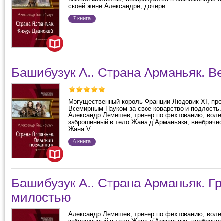
своей жене Александре, дочери...
7 книга
Башибузук А.. Страна Арманьяк. В
Могущественный король Франции Людовик XI, пр
Всемирным Пауком за свое коварство и подлость,
Александр Лемешев, тренер по фехтованию, вол
заброшенный в тело Жана д’Арманьяка, внебрачн
Жана V...
6 книга
Башибузук А.. Страна Арманьяк. 
милостью
Александр Лемешев, тренер по фехтованию, вол
заброшенный в тело Жана д’Арманьяка, внебрачн