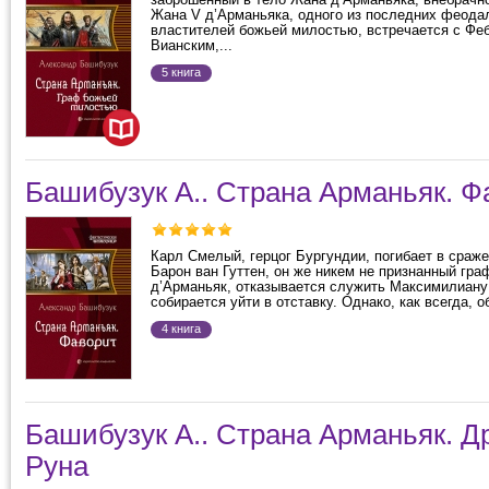
Жана V д’Арманьяка, одного из последних феода
властителей божьей милостью, встречается с Фе
Вианским,...
5 книга
Башибузук А.. Страна Арманьяк. Ф
Карл Смелый, герцог Бургундии, погибает в сраже
Барон ван Гуттен, он же никем не признанный гра
д’Арманьяк, отказывается служить Максимилиану 
собирается уйти в отставку. Однако, как всегда, о
4 книга
Башибузук А.. Страна Арманьяк. Д
Руна