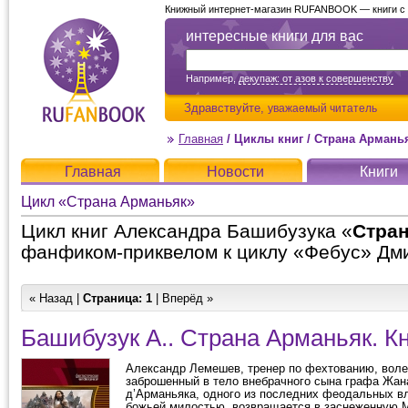
Книжный интернет-магазин RUFANBOOK — книги с д
интересные книги для вас
Например,
декупаж: от азов к совершенству
Здравствуйте,
уважаемый читатель
Главная
/
Циклы книг
/
Страна Армань
Главная
Новости
Книги
Цикл «Страна Арманьяк»
Цикл книг Александра Башибузука «
Стра
фанфиком-приквелом к циклу «Фебус» Дми
« Назад |
Страница:
1
| Вперёд »
Башибузук А.. Страна Арманьяк. К
Александр Лемешев, тренер по фехтованию, вол
заброшенный в тело внебрачного сына графа Жан
д’Арманьяка, одного из последних феодальных в
божьей милостью, возвращается в заснеженную 