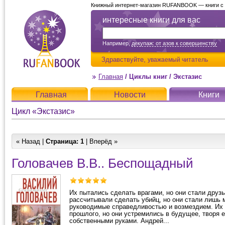
Книжный интернет-магазин RUFANBOOK — книги с д
интересные книги для вас
Например,
декупаж: от азов к совершенству
Здравствуйте,
уважаемый читатель
Главная
/
Циклы книг
/
Экстазис
Главная
Новости
Книги
Цикл «Экстазис»
« Назад |
Страница:
1
| Вперёд »
Головачев В.В.. Беспощадный
Их пытались сделать врагами, но они стали друзь
рассчитывали сделать убийц, но они стали лишь 
руководимые справедливостью и возмездием. Их
прошлого, но они устремились в будущее, творя е
собственными руками. Андрей...