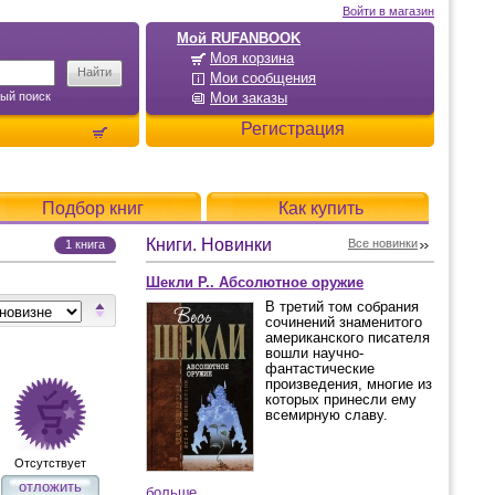
Войти в магазин
Мой RUFANBOOK
Моя корзина
Мои сообщения
ый поиск
Мои заказы
Регистрация
Подбор книг
Как купить
Книги. Новинки
Все новинки
1 книга
Шекли Р.. Абсолютное оружие
В третий том собрания
сочинений знаменитого
американского писателя
вошли научно-
фантастические
произведения, многие из
которых принесли ему
всемирную славу.
Отсутствует
отложить
больше...