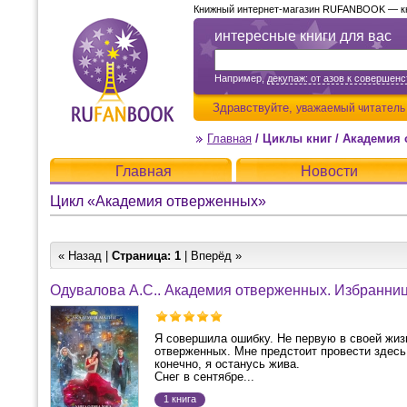
Книжный интернет-магазин RUFANBOOK — кни
интересные книги для вас
Например,
декупаж: от азов к совершенс
Здравствуйте,
уважаемый читатель
Главная
/
Циклы книг
/
Академия 
Главная
Новости
Цикл «Академия отверженных»
« Назад |
Страница:
1
| Вперёд »
Одувалова А.С.. Академия отверженных. Избранни
Я совершила ошибку. Не первую в своей жизн
отверженных. Мне предстоит провести здесь 
конечно, я останусь жива.
Снег в сентябре...
1 книга