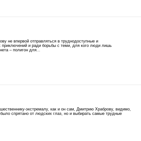
ову не впервой отправляться в труднодоступные и
 приключений и ради борьбы с теми, для кого люди лишь
ета – полигон для...
ешественнику-экстремалу, как и он сам, Дмитрию Храброву, видимо,
о было спрятано от людских глаз, но и выбирать самые трудные