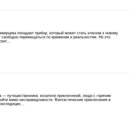
еверцева попадает прибор, который может стать ключом к новому
т свободно перемещаться по временам и реальностям. Но это
зит...
а — путешественники, искатели приключений, люди с горячим
ройти мимо несправедливости. Фантастические приключения в
экспедиции...