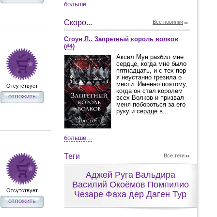
больше...
Скоро...
Все новинки
Стоун Л.. Запретный король волков
(#4)
Аксил Мун разбил мне
сердце, когда мне было
пятнадцать, и с тех пор
я неустанно грезила о
мести. Именно поэтому,
Отсутствует
когда он стал королем
отложить
всех Волков и призвал
меня побороться за его
руку и сердце в...
больше...
Теги
Все теги
Аджей Руга
Вальдира
Василий Окоёмов
Помпилио
Отсутствует
Чезаре Фаха дер Даген Тур
отложить