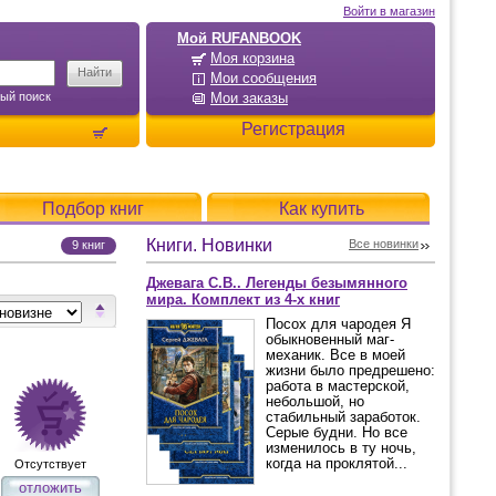
Войти в магазин
Мой RUFANBOOK
Моя корзина
Мои сообщения
ый поиск
Мои заказы
Регистрация
Подбор книг
Как купить
Книги. Новинки
Все новинки
9 книг
Джевага С.В.. Легенды безымянного
мира. Комплект из 4-х книг
Посох для чародея Я
обыкновенный маг-
механик. Все в моей
жизни было предрешено:
работа в мастерской,
небольшой, но
стабильный заработок.
Серые будни. Но все
изменилось в ту ночь,
когда на проклятой...
Отсутствует
отложить