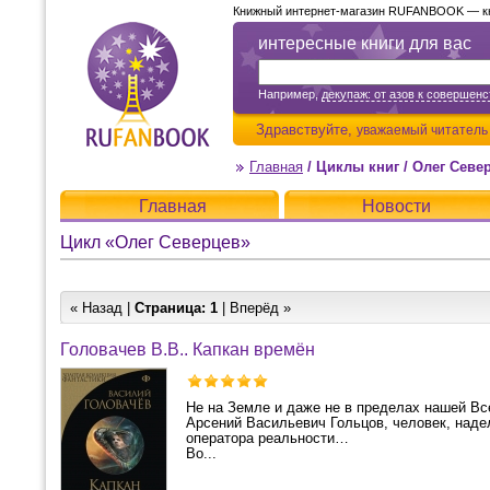
Книжный интернет-магазин RUFANBOOK — кни
интересные книги для вас
Например,
декупаж: от азов к совершенс
Здравствуйте,
уважаемый читатель
Главная
/
Циклы книг
/
Олег Севе
Главная
Новости
Цикл «Олег Северцев»
« Назад |
Страница:
1
| Вперёд »
Головачев В.В.. Капкан времён
Не на Земле и даже не в пределах нашей Все
Арсений Васильевич Гольцов, человек, наде
оператора реальности…
Во...