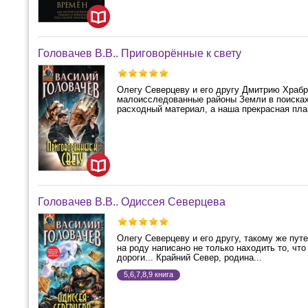
Головачев В.В.. Приговорённые к свету
Олегу Северцеву и его другу Дмитрию Храбр
малоисследованные районы Земли в поисках
расходный материал, а наша прекрасная план
Головачев В.В.. Одиссея Северцева
Олегу Северцеву и его другу, такому же пут
на роду написано не только находить то, чт
дороги... Крайний Север, родина...
5,6,7,8,9 книга