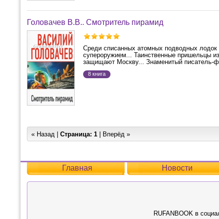
Головачев В.В.. Смотритель пирамид
Среди списанных атомных подводных лодок в
супероружием... Таинственные пришельцы из
защищают Москву... Знаменитый писатель-фа
8 книга
« Назад |
Страница:
1
| Вперёд »
Главная
Новости
RUFANBOOK в социал