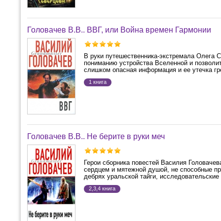
Головачев В.В.. ВВГ, или Война времен Гармонии
В руки путешественника-экстремала Олега С
пониманию устройства Вселенной и позволи
слишком опасная информация и ее утечка гро
1 книга
Головачев В.В.. Не берите в руки меч
Герои сборника повестей Василия Головачев
сердцем и мятежной душой, не способные п
дебрях уральской тайги, исследовательские 
2,3,4 книга