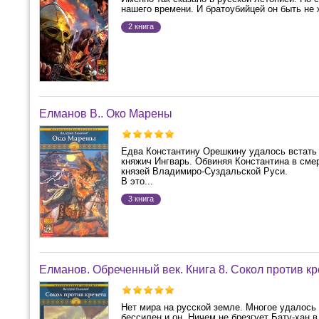
нашего времени. И братоубийцей он быть не ж
2 книга
Елманов В.. Око Марены
Едва Константину Орешкину удалось встать 
княжич Ингварь. Обвиняя Константина в сме
князей Владимиро-Суздальской Руси.
В это...
3 книга
Елманов. Обреченный век. Книга 8. Сокол против кр
Нет мира на русской земле. Многое удалось 
бессилен и он. Ничем не брезгует Бату-хан в