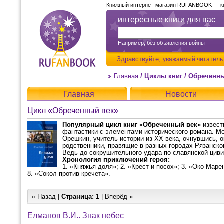
Книжный интернет-магазин RUFANBOOK — кни
интересные книги для вас
Например,
без объявления войны
Здравствуйте,
уважаемый читатель
Главная
/
Циклы книг
/
Обреченны
Главная
Новости
Цикл «Обреченный век»
Популярный цикл книг «Обреченный век»
извест
фантастики с элементами исторического романа. Мес
Орешкин, учитель истории из XX века, очнувшись, о
родственники, правящие в разных городах Рязанско
Ведь до сокрушительного удара по славянской цивил
Хронология приключений героя:
1. «Княжья доля»; 2. «Крест и посох»; 3. «Око Марен
8. «Сокол против кречета».
« Назад |
Страница:
1
| Вперёд »
Елманов В.И.. Знак небес