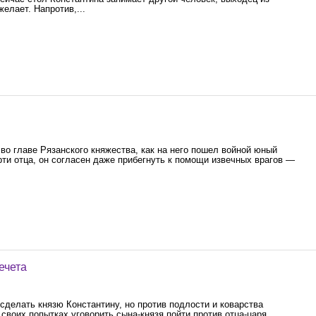
елает. Напротив,...
во главе Рязанского княжества, как на него пошел войной юный
рти отца, он согласен даже прибегнуть к помощи извечных врагов —
ечета
сделать князю Константину, но против подлости и коварства
 своих попытках уговорить сына-князя пойти против отца-царя.