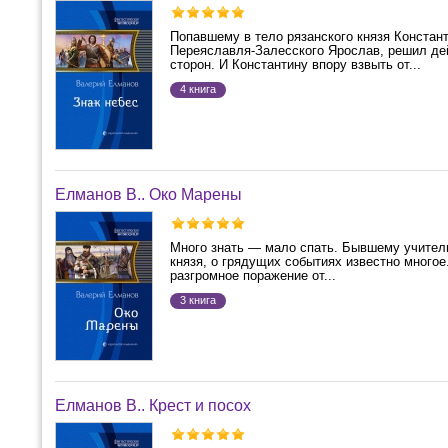
Попавшему в тело рязанского князя Констант
Переяславля-Залесского Ярослав, решил дей
сторон. И Константину впору взвыть от...
4 книга
Елманов В.. Око Марены
Много знать — мало спать. Бывшему учителю
князя, о грядущих событиях известно многое.
разгромное поражение от...
3 книга
Елманов В.. Крест и посох