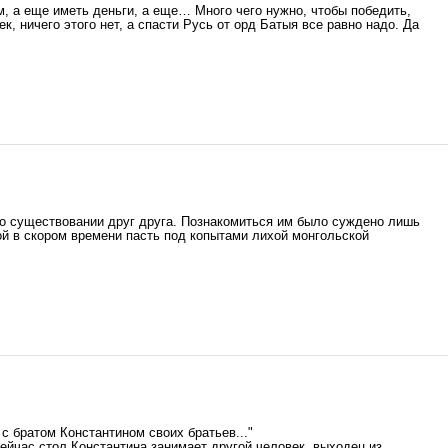
, а еще иметь деньги, а еще… Много чего нужно, чтобы победить,
ек, ничего этого нет, а спасти Русь от орд Батыя все равно надо. Да
и о существовании друг друга. Познакомиться им было суждено лишь
ной в скором времени пасть под копытами лихой монгольской
 с братом Константином своих братьев..."
сейчас стол Константина занимает другой человек, выходец из