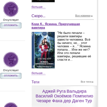
больше...
Скоро...
Все новинки
Отсутствует
Корр К.. Ясмина. Приручившая
отложить
вампира
"Не было печали –
решили вампиры
завести человека. Всё
бы ничего, но… этот
человек – я…" Ясмина
попала… Или же нет?
Или это попали
вампиры, решившие её
спасти и...
Отсутствует
больше...
отложить
Теги
Все теги
Аджей Руга
Вальдира
Василий Окоёмов
Помпилио
Чезаре Фаха дер Даген Тур