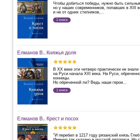
Чтобы добиться победы, нужно быть сильным
но у наших современников, попавших в XIII в
и не от одних степняков,...
2 книга
Елманов В.. Княжья доля
В XX веке эти четверо практически не знал
на Руси начала XIII века. На Руси, обречен
конницы.
Но обреченной ли? Ведь наши герои...
1 книга
Елманов В.. Крест и посох
"И перебил в 1217 году рязанский князь Глеб
Именно так сказано в русской летописи. Но 