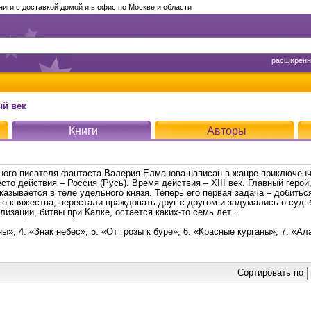
ги с доставкой домой и в офис по Москве и области
расширенн
й век
Книги
Авторы
ного писателя-фантаста Валерия Елманова написан в жанре приключен
то действия – Россия (Русь). Время действия – XIII век. Главный герой
казывается в теле удельного князя. Теперь его первая задача – добитьс
го княжества, перестали враждовать друг с другом и задумались о судь
изации, битвы при Калке, остается каких-то семь лет..
ы»; 4. «Знак небес»; 5. «От грозы к буре»; 6. «Красные курганы»; 7. «А
Сортировать по