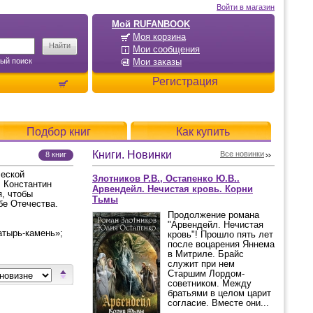
Войти в магазин
Мой RUFANBOOK
Моя корзина
Мои сообщения
ый поиск
Мои заказы
Регистрация
Подбор книг
Как купить
Книги. Новинки
Все новинки
8 книг
ческой
Злотников Р.В., Остапенко Ю.В..
, Константин
Арвендейл. Нечистая кровь. Корни
я, чтобы
Тьмы
бе Отечества.
Продолжение романа
"Арвендейл. Нечистая
латырь-камень»;
кровь"! Прошло пять лет
после воцарения Яннема
в Митриле. Брайс
служит при нем
Старшим Лордом-
советником. Между
братьями в целом царит
согласие. Вместе они...