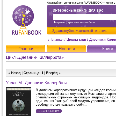
Книжный интернет-магазин RUFANBOOK — книги с д
интересные книги для вас
Например,
красные камни белого
Здравствуйте,
уважаемый читатель
Главная
/
Циклы книг
/
Дневники Килл
Главная
Новости
Книги
Цикл «Дневники Киллербота»
« Назад |
Страница:
1
| Вперёд »
Уэллс М.. Дневники Киллербота
В далёком корпоративном будущем каждая косми
экспедиция обязана получить от Компании снаряж
специальных охранных мыслящих андроидов. Посл
один из них "хакнул" свой модуль управления, он
свободу и стал называть себя...
1,2,3,4,5,6 книга