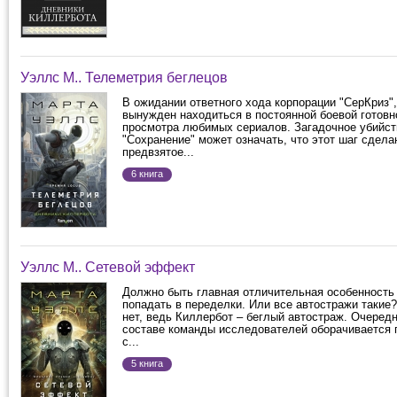
Уэллс М.. Телеметрия беглецов
В ожидании ответного хода корпорации "СерКриз"
вынужден находиться в постоянной боевой готовн
просмотра любимых сериалов. Загадочное убийст
"Сохранение" может означать, что этот шаг сдела
предвзятое...
6 книга
Уэллс М.. Сетевой эффект
Должно быть главная отличительная особенност
попадать в переделки. Или все автостражи такие
нет, ведь Киллербот – беглый автостраж. Очеред
составе команды исследователей оборачивается 
с...
5 книга