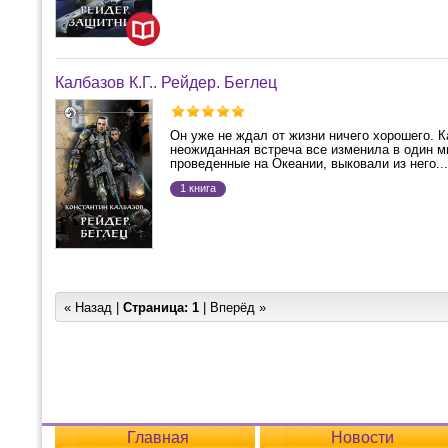
Калбазов К.Г.. Рейдер. Беглец
Он уже не ждал от жизни ничего хорошего. К
неожиданная встреча все изменила в один ми
проведенные на Океании, выковали из него...
1 книга
« Назад |
Страница:
1
| Вперёд »
Главная
Новости