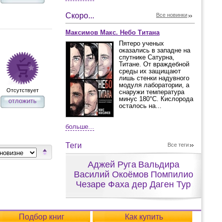
Скоро...
Все новинки
Максимов Макс. Небо Титана
Пятеро ученых
оказались в западне на
спутнике Сатурна,
Титане. От враждебной
среды их защищают
лишь стенки надувного
модуля лаборатории, а
Отсутствует
снаружи температура
минус 180°С. Кислорода
отложить
осталось на...
больше...
Теги
Все теги
Аджей Руга
Вальдира
Василий Окоёмов
Помпилио
Чезаре Фаха дер Даген Тур
Подбор книг
Как купить