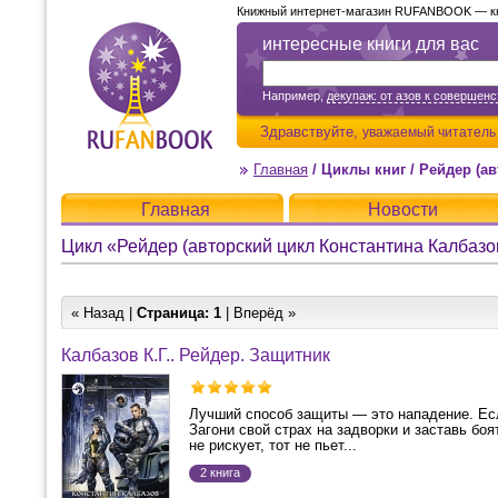
Книжный интернет-магазин RUFANBOOK — кни
интересные книги для вас
Например,
декупаж: от азов к совершенс
Здравствуйте,
уважаемый читатель
Главная
/
Циклы книг
/
Рейдер (ав
Главная
Новости
Цикл «Рейдер (авторский цикл Константина Калбазо
« Назад |
Страница:
1
| Вперёд »
Калбазов К.Г.. Рейдер. Защитник
Лучший способ защиты — это нападение. Есл
Загони свой страх на задворки и заставь боя
не рискует, тот не пьет...
2 книга