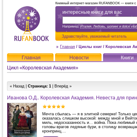
Книжный интернет-магазин RUFANBOOK — книги с д
интересные книги для вас
Например,
Италия. Любовь, шопинг и dolce vita!
Здравствуйте,
уважаемый читатель
Главная
/
Циклы книг
/
Королевская А
Главная
Новости
Книги
Цикл «Королевская Академия»
« Назад |
Страница:
1
| Вперёд »
Иванова О.Д.. Королевская Академия. Невеста для при
Мечта сбылась — я в элитной семерке! Только це
оказалась слишком высокой: между мной и Вейто
миль, недосказанность и… война. Пока любимый 
головы врагов ледяные бури, в столицу возвраща
кронпринц....