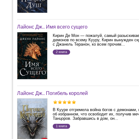
Лайонс Дж.. Имя всего сущего
Кирин Де Мон — пожалуй, самый разыскивае
демонов по всему Кууру, Кирин вынужден скр
с Джанель Теранон, ко всем прочим...
2 книга
Лайонс Дж.. Погибель королей
В Кууре отгремела война богов с демонами, 
об избранном, что освободит их, получив ме
Танцоров. Забравшись в дом, он...
1 книга