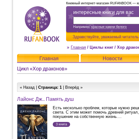
Книжный интернет-магазин RUFANBOOK — кни
интересные книги для вас
Например,
красные камни белого
Здравствуйте,
уважаемый читатель
Главная
/
Циклы книг
/
Хор драко
Главная
Новости
Цикл «Хор драконов»
« Назад |
Страница:
1
| Вперёд »
Лайонс Дж.. Память душ
Есть несколько проблем, которые нужно реш
света. С этим может помочь древний ритуал
покушение на собственную жизнь....
3 книга