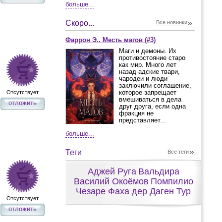
больше...
Скоро...
Все новинки
Фаррон Э.. Месть магов (#3)
Маги и демоны. Их
противостояние старо
как мир. Много лет
назад адские твари,
чародеи и люди
заключили соглашение,
которое запрещает
Отсутствует
вмешиваться в дела
отложить
друг друга, если одна
фракция не
представляет...
больше...
Теги
Все теги
Аджей Руга
Вальдира
Василий Окоёмов
Помпилио
Чезаре Фаха дер Даген Тур
Отсутствует
отложить