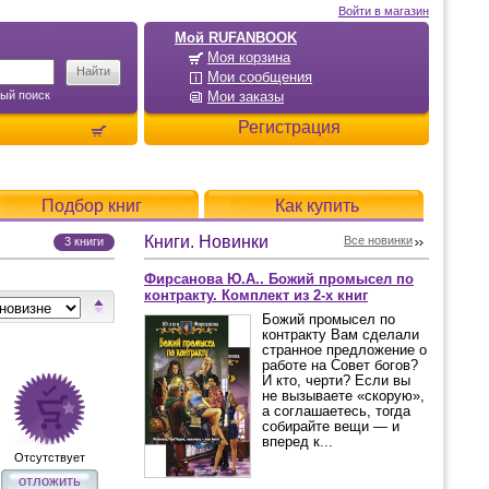
Войти в магазин
Мой RUFANBOOK
Моя корзина
Мои сообщения
ый поиск
Мои заказы
Регистрация
Подбор книг
Как купить
Книги. Новинки
Все новинки
3 книги
Фирсанова Ю.А.. Божий промысел по
контракту. Комплект из 2-х книг
Божий промысел по
контракту Вам сделали
странное предложение о
работе на Совет богов?
И кто, черти? Если вы
не вызываете «скорую»,
а соглашаетесь, тогда
собирайте вещи — и
вперед к...
Отсутствует
отложить