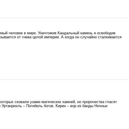
мый человек в мире. Уничтожив Кандальный камень и освободив
ывается от гнева целой империи. А когда он случайно сталкивается
которых сковали узами магических камней, но пророчества гласят
ч Уртанриэль – Погибель богов. Кирин – вор из банды Ночных