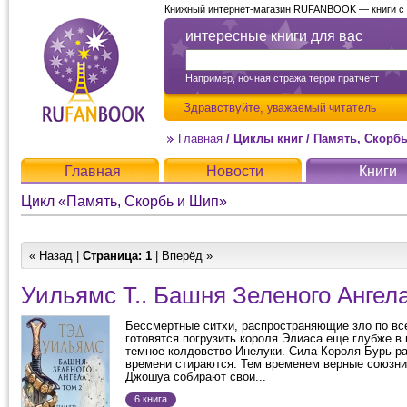
Книжный интернет-магазин RUFANBOOK — книги с д
интересные книги для вас
Например,
ночная стража терри пратчетт
Здравствуйте,
уважаемый читатель
Главная
/
Циклы книг
/
Память, Скорб
Главная
Новости
Книги
Цикл «Память, Скорбь и Шип»
« Назад |
Страница:
1
| Вперёд »
Уильямс Т.. Башня Зеленого Ангела
Бессмертные ситхи, распространяющие зло по вс
готовятся погрузить короля Элиаса еще глубже в
темное колдовство Инелуки. Сила Короля Бурь ра
времени стираются. Тем временем верные союзни
Джошуа собирают свои...
6 книга