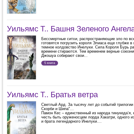
Уильямс Т.. Башня Зеленого Ангела
Бессмертные ситхи, распространяющие зло по вс
готовятся погрузить короля Элиаса еще глубже в
темное колдовство Инелуки. Сила Короля Бурь ра
времени стираются. Тем временем верные союзни
Джошуа собирают свои...
5 книга
Уильямс Т.. Братья ветра
Светлый Ард. За тысячу лет до событий трилогии
Скорби и Шипа"…
Памон Кес – единственный из народа тинукеда’я, 
честь быть оруженосцем лорда Хакатри, одного и
и брата легендарного Инелуки....