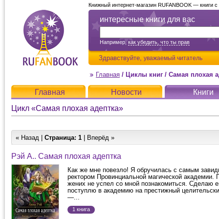
Книжный интернет-магазин RUFANBOOK — книги с д
интересные книги для вас
Например,
как убедить, что ты прав
Здравствуйте,
уважаемый читатель
Главная
/
Циклы книг
/
Самая плохая а
Главная
Новости
Книги
Цикл «Самая плохая адептка»
« Назад |
Страница:
1
| Вперёд »
Рэй А.. Самая плохая адептка
Как же мне повезло! Я обручилась с самым зав
ректором Провинциальной магической академии.
жених не успел со мной познакомиться. Сделаю 
поступлю в академию на престижный целительск
—...
1 книга