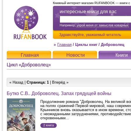
Книжный интернет-магазин RUFANBOOK — книги с д
интересные книги для вас
Например,
укрой меня от замыслов коварных
Здравствуйте,
уважаемый читатель
Главная
/
Циклы книг
/
Доброволец
Главная
Новости
Книги
Цикл «Доброволец»
« Назад |
Страница:
1
| Вперёд »
Бутко С.В.. Доброволец. Запах грядущей войны
Продолжение романа "Доброволец. На великой во
на полях сражений Первой мировой, наш совреме
Крынников вновь оказывается в ином времени, ст
с неожиданными затруднениями, противодействие
откровенными...
2 книга