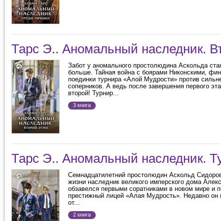
Тарс Э.. Аномальный наследник. В
Забот у аномального простолюдина Аскольда ста
больше. Тайная война с боярами Никонскими, фи
поединки турнира «Алой Мудрости» против сильн
соперников. А ведь после завершения первого эт
второй! Турнир...
3 книга
Тарс Э.. Аномальный наследник. Т
Семнадцатилетний простолюдин Аскольд Сидоров
жизни наследник великого имперского дома Алек
обзавелся первыми соратниками в новом мире и п
престижный лицей «Алая Мудрость». Недавно он
от...
2 книга