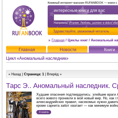
Книжный интернет-магазин RUFANBOOK — книги с д
интересные книги для вас
Например,
Италия. Любовь, шопинг и dolce vita!
Здравствуйте,
уважаемый читатель
Главная
/
Циклы книг
/
Аномальный на
Главная
Новости
Книги
Цикл «Аномальный наследник»
« Назад |
Страница:
1
| Вперёд »
Тарс Э.. Аномальный наследник. 
Худшие опасения подтвердились: злейшие враги 
всего живого проникли в мой новый мир. Но, как г
александрийских правил, насекомых нужно давить
кроме сарнита забот хватает — как минимум война
4 книга