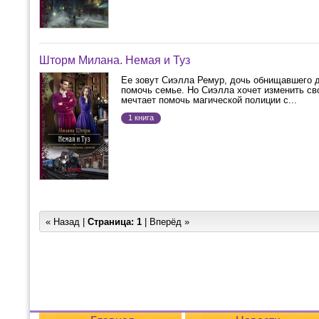
Шторм Милана. Немая и Туз
Ее зовут Сиэлла Ремур, дочь обнищавшего д
помочь семье. Но Сиэлла хочет изменить с
мечтает помочь магической полиции с...
1 книга
« Назад |
Страница:
1
| Вперёд »