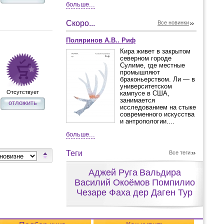
больше...
Скоро...
Все новинки
Поляринов А.В.. Риф
Кира живет в закрытом
северном городе
Сулиме, где местные
промышляют
браконьерством. Ли — в
университетском
Отсутствует
кампусе в США,
занимается
отложить
исследованием на стыке
современного искусства
и антропологии....
больше...
Теги
Все теги
Аджей Руга
Вальдира
Василий Окоёмов
Помпилио
Чезаре Фаха дер Даген Тур