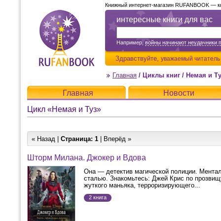
Книжный интернет-магазин RUFANBOOK — кни
интересные книги для вас
Например,
войны начинают неудачники 
Здравствуйте,
уважаемый читатель
Главная
/
Циклы книг
/
Немая и Ту
Главная
Новости
Цикл «Немая и Туз»
« Назад |
Страница:
1
| Вперёд »
Шторм Милана. Джокер и Вдова
Она — детектив магической полиции. Ментал
сталью. Знакомьтесь: Джей Крис по прозвищ
жуткого маньяка, терроризирующего...
2 книга