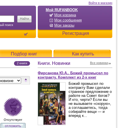
Войти в магазин
Мой RUFANBOOK
Моя корзина
Мои сообщения
ый поиск
Мои заказы
Регистрация
Подбор книг
Как купить
Книги. Новинки
Все новинки
2 книги
Фирсанова Ю.А.. Божий промысел по
контракту. Комплект из 2-х книг
Божий промысел по
контракту Вам сделали
странное предложение о
работе на Совет богов?
И кто, черти? Если вы
не вызываете «скорую»,
а соглашаетесь, тогда
собирайте вещи — и
вперед к...
Отсутствует
отложить